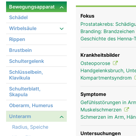
nebeneinander, zeigt si
Bewegungsapparat
Drehbewegung wird durc
Fokus
Schädel
ermöglicht. Das Zusamm
Prostatakrebs: Schädig
ermöglicht komplexe B
Wirbelsäule
Branding: Brandzeichen
gleichzeitiger Drehung
Geschichte des Henna-
Rippen
Hände und Finger, dere
Brustbein
Krankheitsbilder
Schultergelenk
Osteoporose
Handgelenksbruch, Unte
Schlüsselbein,
Klavikula
Kompartmentsyndrom
Schulterblatt,
Symptome
Skapula
Gefühlsstörungen in Arm
Oberarm, Humerus
Muskelschmerzen
Unterarm
Schmerzen im Arm, Hä
Radius, Speiche
Untersuchungen