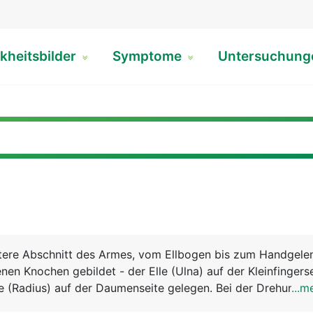
kheitsbilder
Symptome
Untersuchun
ntere Abschnitt des Armes, vom Ellbogen bis zum Handgelen
nen Knochen gebildet - der Elle (Ulna) auf der Kleinfingers
e (Radius) auf der Daumenseite gelegen. Bei der Drehung d
...m
sich Elle und Speiche. Zeigt die Handfläche nach oben, lie