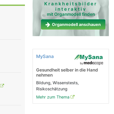
 Diese
Krankheitsbilder
interaktiv
nde
mit Organmodell finden
 Sehnen
Organmodell anschauen
gung der
MySana
Gesundheit selber in die Hand
nehmen
Bildung, Wissenstests,
Risikoschätzung
Mehr zum Thema