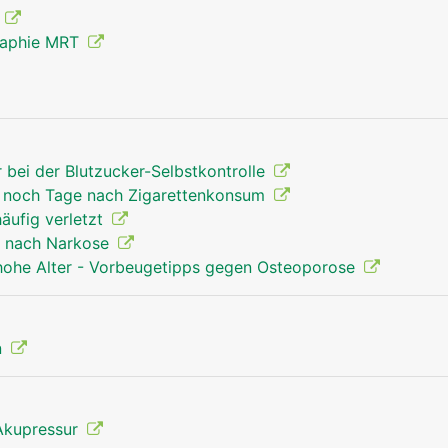
g
raphie MRT
Unterarm Mann
r bei der Blutzucker-Selbstkontrolle
ss noch Tage nach Zigarettenkonsum
häufig verletzt
t nach Narkose
 hohe Alter - Vorbeugetipps gegen Osteoporose
n
Akupressur