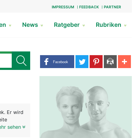
IMPRESSUM
FEEDBACK
PARTNER
gen
News
Ratgeber
Rubriken
Share buttons
Facebook
k. Er wird
eite
es
ehr sehen
gen sie