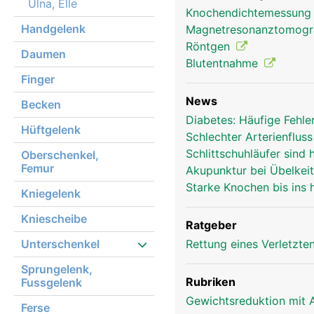
Ulna, Elle
Knochendichtemessun
Handgelenk
Magnetresonanztomog
Röntgen
Daumen
Blutentnahme
Unterarm Frau
Finger
News
Becken
Diabetes: Häufige Fehle
Hüftgelenk
Schlechter Arterienflu
Schlittschuhläufer sind 
Oberschenkel,
Femur
Akupunktur bei Übelkei
Starke Knochen bis ins
Kniegelenk
Kniescheibe
Ratgeber
Unterschenkel
Rettung eines Verletzte
Sprungelenk,
Rubriken
Fussgelenk
Gewichtsreduktion mit 
Ferse