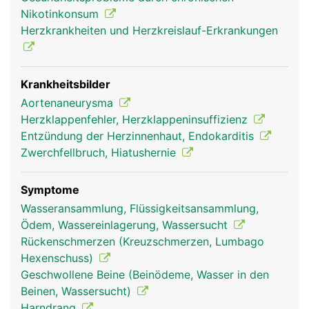
des Zwerchfells wird sie als Brustaorta, unterhalb
Nikotinkonsum
als Bauchaorta bezeichnet. Von ihr gehen wichtige
Herzkrankheiten und Herzkreislauf-Erkrankungen
Blutgefässe ab: die Halsschlagadern zur
Versorgung des Gehirns und die beiden
Schlüsselbeinarterien, die die Arme versorgen. Im
Bauch entspringen aus der Aorta die grossen Äste
Krankheitsbilder
zur Versorgung der Bauchorgane und der Nieren.
Aortenaneurysma
In Höhe des Bauchnabels teilt sich die Aorta in die
Herzklappenfehler, Herzklappeninsuffizienz
beiden Beckenarterien auf zur Versorgung der
Entzündung der Herzinnenhaut, Endokarditis
Beckenorgane und der Beine.
Zwerchfellbruch, Hiatushernie
Symptome
Wasseransammlung, Flüssigkeitsansammlung,
Ödem, Wassereinlagerung, Wassersucht
Rückenschmerzen (Kreuzschmerzen, Lumbago
Hexenschuss)
Geschwollene Beine (Beinödeme, Wasser in den
Beinen, Wassersucht)
Harndrang