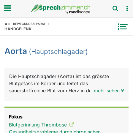
Fokus
BEWEGUNGSAPPARAT
HANDGELENK
Krankheitsbilder
Aorta
(Hauptschlagader)
Symptome
Untersuchungen
Die Hauptschlagader (Aorta) ist das grösste
News
Blutgefäss im Körper und leitet das
sauerstoffreiche Blut vom Herz in den Körper. Sie
...mehr sehen
Ratgeber
hat einen Durchmesser von etwa 2 Zentimeter. Die
Aorta entspringt direkt am Herz aus der linken
Rubriken
Herzkammer und verläuft zunächst bogenförmig
Fokus
nach hinten und zieht dann durch den Brustkorb
Blutgerinnung Thrombose
und das Zwerchfell in den Bauchraum. Oberhalb
Gesundheitsprobleme durch chronischen