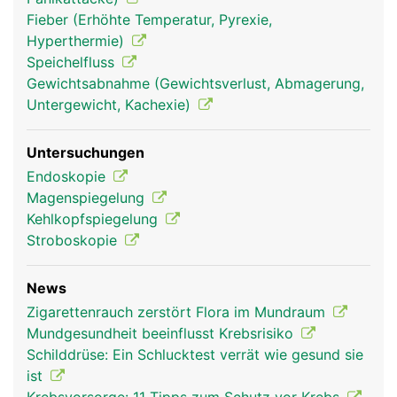
Fieber (Erhöhte Temperatur, Pyrexie,
Hyperthermie)
Speichelfluss
Gewichtsabnahme (Gewichtsverlust, Abmagerung,
Untergewicht, Kachexie)
Untersuchungen
Endoskopie
Kehlkopf Frau
Kehlkopf Mann
Magenspiegelung
Kehlkopfspiegelung
Stroboskopie
News
Zigarettenrauch zerstört Flora im Mundraum
Mundgesundheit beeinflusst Krebsrisiko
Schilddrüse: Ein Schlucktest verrät wie gesund sie
ist