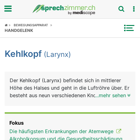
Fokus
BEWEGUNGSAPPARAT
HANDGELENK
Krankheitsbilder
Kehlkopf
(Larynx)
Symptome
Untersuchungen
Der Kehlkopf (Larynx) befindet sich in mittlerer
News
Höhe des Halses und geht in die Luftröhre über. Er
besteht aus neun verschiedenen Knorpelstücken,
...mehr sehen
Ratgeber
die durch Bänder zusammengehalten werden. Der
Kehlkopf ist die "Weiche" zwischen Nahrung und
Rubriken
Luft. An der oberen Öffnung befindet sich der
Fokus
Kehldeckel (Epiglottis), der den Kehlkopf beim
Die häufigsten Erkrankungen der Atemwege
Schlucken verschliesst und dadurch verhindert,
Alkoholkonsum und die Gesundheitsschädigung