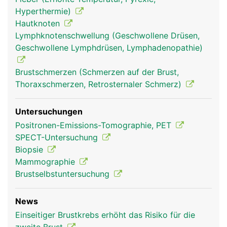
anstehende Schwangerschaft, die sich mit Beginn
Hyperthermie)
der Monatsblutung wieder zurückbildet. Die Brüste
Hautknoten
werden ausserdem durchzogen von Blutgefässen
Lymphknotenschwellung (Geschwollene Drüsen,
zur Versorgung mit Nährstoffen und Hormonen
Geschwollene Lymphdrüsen, Lymphadenopathie)
und von Lymphgefässen, die das Gewebewasser
(Lymphe) zu den Lymphknoten in den
Brustschmerzen (Schmerzen auf der Brust,
Achselhöhlen leiten.
Thoraxschmerzen, Retrosternaler Schmerz)
Untersuchungen
Positronen-Emissions-Tomographie, PET
SPECT-Untersuchung
Biopsie
Mammographie
Brustselbstuntersuchung
News
Brust Frau
Einseitiger Brustkrebs erhöht das Risiko für die