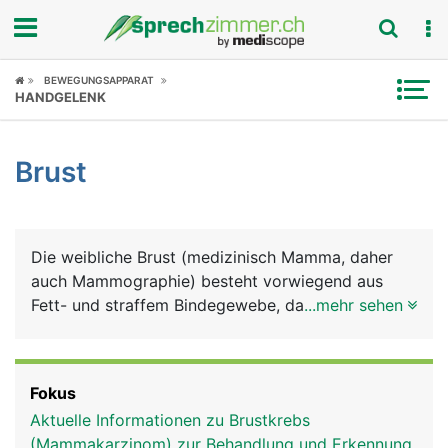
Fokus
BEWEGUNGSAPPARAT
HANDGELENK
Krankheitsbilder
Brust
Symptome
Untersuchungen
Die weibliche Brust (medizinisch Mamma, daher
News
auch Mammographie) besteht vorwiegend aus
Fett- und straffem Bindegewebe, das wesentlich
...mehr sehen
Ratgeber
ihre Form und Grösse bestimmt. Darin eingebettet
liegt das Michdrüsensystem mit bis zu 20
Rubriken
Milchdrüsenlappen, deren Milchgänge in der
Fokus
Brustwarze münden. Die Brüste wachsen mit
Aktuelle Informationen zu Brustkrebs
Beginn der Geschlechtsreife, gesteuert von den
(Mammakarzinom) zur Behandlung und Erkennung