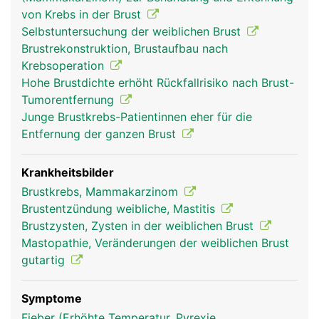
weiblichen Geschlechtsorganen (Östrogen,
von Krebs in der Brust
Gestagen). Das äussere Erscheinungsbild der
Selbstuntersuchung der weiblichen Brust
Brüste - Grösse, Form, Brustwarzen und
Brustrekonstruktion, Brustaufbau nach
Brustwarzenvorhof - ist von Frau zu Frau
Krebsoperation
verschieden. Die Hauptfunktion der weiblichen
Hohe Brustdichte erhöht Rückfallrisiko nach Brust-
Brust ist die Produktion der Muttermilch zur
Tumorentfernung
Ernährung eines Säuglings in den ersten
Junge Brustkrebs-Patientinnen eher für die
Lebensmonaten. Unter dem Einfluss der
Entfernung der ganzen Brust
Geschlechtshormone vergrössern sich die Brüste
in der Schwangerschaft und beginnen kurz nach
der Entbindung mit der Milchproduktion, was
Krankheitsbilder
durch das Hormon Prolaktin aus der
Brustkrebs, Mammakarzinom
Hirnanhangsdrüse in Gang gesetzt wird. Die Milch
Brustentzündung weibliche, Mastitis
enthält nicht nur die optimale Mischung aus
Brustzysten, Zysten in der weiblichen Brust
Nährstoffen sondern auch wichtige Antikörper der
Mastopathie, Veränderungen der weiblichen Brust
Mutter, die das Neugeborene vor Infektionen
gutartig
schützen. Auch während jedem
Menstruationszyklus kommt es zu einem
Symptome
Anschwellen der Brüste als Vorbereitung auf eine
Fieber (Erhöhte Temperatur, Pyrexie,