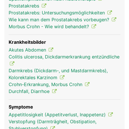
willentlich beeinflussbar. Er erschlafft automatisch
Prostatakrebs
bei Kontakt mit dem Stuhl und lässt ihn in den
Prostatakrebs: Untersuchungsmöglichkeiten
oberen Analkanal gleiten. Der äussere
Wie kann man dem Prostatakrebs vorbeugen?
Schliessmuskel kann selbst zur willentlichen
Morbus Crohn - Wie wird behandelt?
Stuhlentleerung gesteuert werden.
Krankheitsbilder
Akutes Abdomen
Colitis ulcerosa, Dickdarmerkrankung entzündliche
Darmkrebs (Dickdarm-, und Mastdarmkrebs),
Kolorektales Karzinom
Crohn-Erkrankung, Morbus Crohn
Durchfall, Diarrhoe
mastdarm rektum
mastdarm rektum
frau
mann
Symptome
Appetitlosigkeit (Appetitverlust, Inappetenz)
Verstopfung (Darmträgheit, Obstipation,
Stuhlverstopfung)