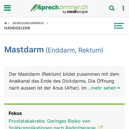
Fokus
BEWEGUNGSAPPARAT
HANDGELENK
Krankheitsbilder
Mastdarm
(Enddarm, Rektum)
Symptome
Untersuchungen
Der Mastdarm (Rektum) bildet zusammen mit dem
News
Analkanal das Ende des Dickdarms. Die Öffnung
nach aussen ist der Anus (After). Im Mastdarm
...mehr sehen
Ratgeber
wird der Stuhl bis zur willentlichen Stuhlentleerung
gespeichert. Sobald der Mastdarm voll ist, wird
Rubriken
der Stuhldrang ausgelöst. Der Analkanal ist von
Fokus
einem inneren und einem äusseren Schliessmuskel
Prostatakakrebs: Geringes Risiko von
umgeben. Der innere Afterschliessmuskel ist nicht
Spätkomplikationen nach Radiotherapie