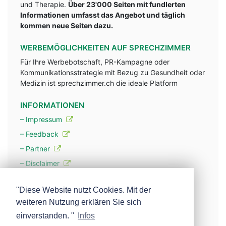
und Therapie.
Über 23'000 Seiten mit fundlerten
Informationen umfasst das Angebot und täglich
kommen neue Seiten dazu.
WERBEMÖGLICHKEITEN AUF SPRECHZIMMER
Für Ihre Werbebotschaft, PR-Kampagne oder
Kommunikationsstrategie mit Bezug zu Gesundheit oder
Medizin ist sprechzimmer.ch die ideale Platform
INFORMATIONEN
– Impressum
– Feedback
– Partner
– Disclaimer
– Datenschutzerklärung / Privacy Policy
"Diese Website nutzt Cookies. Mit der
weiteren Nutzung erklären Sie sich
– Werbung
einverstanden. "
Infos
– Mehr über unsere Experten