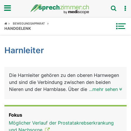
Fokus
BEWEGUNGSAPPARAT
HANDGELENK
Krankheitsbilder
Harnleiter
Symptome
Untersuchungen
Die Harnleiter gehören zu den oberen Harnwegen
News
und sind die Verbindung zwischen den beiden
Nieren und der Harnblase. Über die Harnleiter
...mehr sehen
Ratgeber
fliesst der in den Nieren gebildete Harn in die
Blase. Die Harnleiter sind etwa 30 Zentimeter
Rubriken
lange, bleistiftdicke Muskelschläuche, die den
Fokus
Harn durch wellenförmige Bewegungen in die
Möglicher Verlauf der Prostatakrebserkrankung
Blase befördern. Die Mündungsstelle liegt an der
und Nachsorge