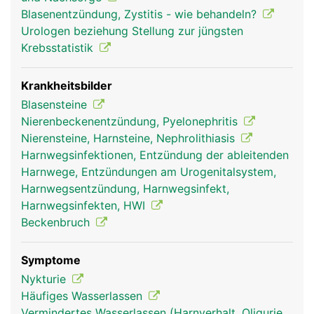
Hinterseite der Blasenwand und ist so angelegt,
Blasenentzündung, Zystitis - wie behandeln?
dass sie wie ein Ventil funktioniert, damit der Urin
Urologen beziehung Stellung zur jüngsten
nicht in Richtung Nieren zurückfliessen kann.
Krebsstatistik
Krankheitsbilder
Blasensteine
Nierenbeckenentzündung, Pyelonephritis
Nierensteine, Harnsteine, Nephrolithiasis
Harnwegsinfektionen, Entzündung der ableitenden
Harnwege, Entzündungen am Urogenitalsystem,
Harnwegsentzündung, Harnwegsinfekt,
Harnwegsinfekten, HWI
Beckenbruch
Symptome
Nykturie
Häufiges Wasserlassen
Vermindertes Wasserlassen (Harnverhalt, Oligurie,