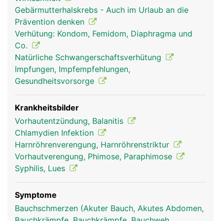
füllen. Dadurch wird der Penis grösser und steif
Gebärmutterhalskrebs - Auch im Urlaub an die
(Erektion). Die beiden grösseren Schwellkörper
Prävention denken
liegen nebeneinander, der dritte Schwellkörper
Verhütung: Kondom, Femidom, Diaphragma und
fügt sich von der Unterseite her an, in ihm verläuft
Co.
auch die Harnröhre.
Natürliche Schwangerschaftsverhütung
Impfungen, Impfempfehlungen,
Gesundheitsvorsorge
Krankheitsbilder
Vorhautentzündung, Balanitis
Chlamydien Infektion
Harnröhrenverengung, Harnröhrenstriktur
Vorhautverengung, Phimose, Paraphimose
Syphilis, Lues
Symptome
Bauchschmerzen (Akuter Bauch, Akutes Abdomen,
Bauchkrämpfe, Bauchkrämpfe, Bauchweh,