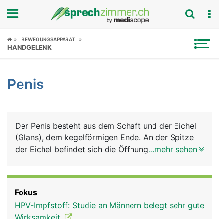
Fokus
BEWEGUNGSAPPARAT
HANDGELENK
Krankheitsbilder
Penis
Symptome
Untersuchungen
Der Penis besteht aus dem Schaft und der Eichel
News
(Glans), dem kegelförmigen Ende. An der Spitze
der Eichel befindet sich die Öffnung der
...mehr sehen
Ratgeber
Harnröhre. Die Basis der Eichel bildet einen
ringförmigen Wulst, an dem die Vorhaut ansetzt,
Rubriken
die die Eichel schützend bedeckt. Das Innere des
Fokus
Penis wird von 3 schwammartigen Schwellkörpern
HPV-Impfstoff: Studie an Männern belegt sehr gute
gebildet, die sich bei sexueller Erregung mit Blut
Wirksamkeit