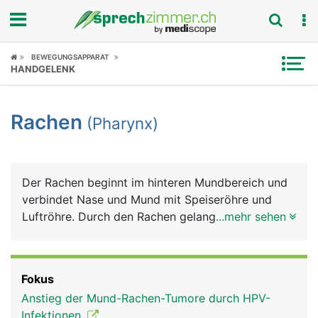
Fokus
BEWEGUNGSAPPARAT
HANDGELENK
Krankheitsbilder
Rachen
(Pharynx)
Symptome
Untersuchungen
Der Rachen beginnt im hinteren Mundbereich und
News
verbindet Nase und Mund mit Speiseröhre und
Luftröhre. Durch den Rachen gelangt einerseits die
...mehr sehen
Ratgeber
Luft über die Luftröhre in die Lunge und
andererseits Nahrung und Flüssigkeiten über die
Rubriken
Speiseröhre in den Magen. Am Beginn der
Fokus
Luftröhre liegt der Kehlkopf mit den
Anstieg der Mund-Rachen-Tumore durch HPV-
Stimmbändern, die der Tonbildung dienen.
Infektionen