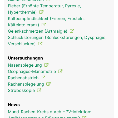
Mittelohr herstellt und für den Druckausgleich
Fieber (Erhöhte Temperatur, Pyrexie,
beim Schlucken sorgt.
Hyperthermie)
Kälteempfindlichkeit (Frieren, Frösteln,
Kälteintoleranz)
Gelenkschmerzen (Arthralgie)
Schluckstörungen (Schluckstörungen, Dysphagie,
Verschlucken)
Untersuchungen
Nasenspiegelung
Ösophagus-Manometrie
Rachen Frau
Rachen Mann
Rachen Frau
Rachenabstrich
Rachenspiegelung
Stroboskopie
News
Mund-Rachen-Krebs durch HPV-Infektion: