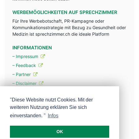
WERBEMÖGLICHKEITEN AUF SPRECHZIMMER
Für Ihre Werbebotschaft, PR-Kampagne oder
Kommunikationsstrategie mit Bezug zu Gesundheit oder
Medizin ist sprechzimmer.ch die ideale Platform
INFORMATIONEN
– Impressum
– Feedback
– Partner
– Disclaimer
– Datenschutzerklärung / Privacy Policy
"Diese Website nutzt Cookies. Mit der
weiteren Nutzung erklären Sie sich
– Werbung
einverstanden. "
Infos
– Mehr über unsere Experten
OK