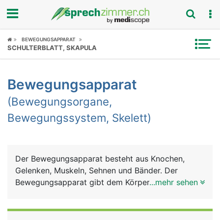
Fokus
BEWEGUNGSAPPARAT
SCHULTERBLATT, SKAPULA
Krankheitsbilder
Bewegungsapparat
Symptome
(Bewegungsorgane,
Untersuchungen
Bewegungssystem, Skelett)
News
Ratgeber
Der Bewegungsapparat besteht aus Knochen,
Gelenken, Muskeln, Sehnen und Bänder. Der
Rubriken
Bewegungsapparat gibt dem Körper Halt und
...mehr sehen
Stütze für den aufrechten Gang, dient der
Fortbewegung und der Feinmotorik (Greifen und
Halten). Weitere Aufgaben sind Schutz der inneren