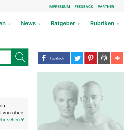
IMPRESSUM
FEEDBACK
PARTNER
gen
News
Ratgeber
Rubriken
Share buttons
Facebook
nen
ht von oben
elenk
ehr sehen
nem unteren