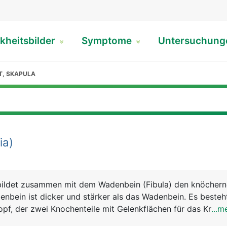
kheitsbilder
Symptome
Untersuchun
T, SKAPULA
ia)
 bildet zusammen mit dem Wadenbein (Fibula) den knöcher
enbein ist dicker und stärker als das Wadenbein. Es beste
pf, der zwei Knochenteile mit Gelenkflächen für das Knieg
...m
haft dessen Vorderseite direkt unter der Haut liegt, und ei