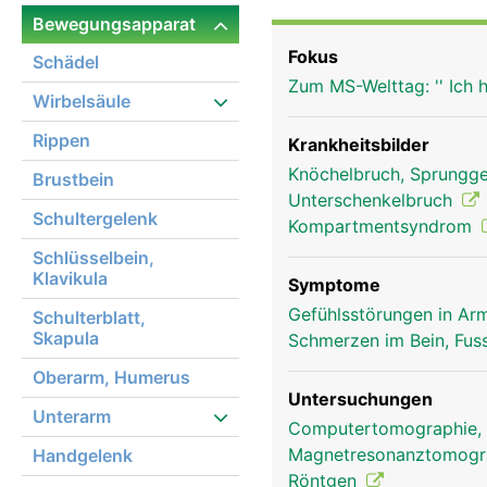
Ende, das den Innenknöc
Bewegungsapparat
Fokus
Schädel
Zum MS-Welttag: '' Ich 
Wirbelsäule
Rippen
Krankheitsbilder
Knöchelbruch, Sprungge
Brustbein
Unterschenkelbruch
Schultergelenk
Kompartmentsyndrom
Schlüsselbein,
Klavikula
Symptome
Gefühlsstörungen in Arm
Schulterblatt,
Skapula
Schmerzen im Bein, Fus
Oberarm, Humerus
Untersuchungen
Unterarm
Computertomographie,
Magnetresonanztomog
Handgelenk
Schienbein Frau
Röntgen