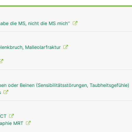
hel bildet und Teil des oberen Sprunggelenks ist.
habe die MS, nicht die MS mich''
lenkbruch, Malleolarfraktur
en oder Beinen (Sensibilitätsstörungen, Taubheitsgefühle)
s
 CT
raphie MRT
Schienbein Mann