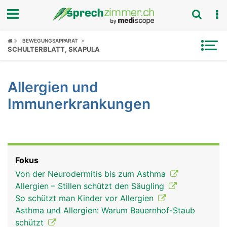
Fokus
BEWEGUNGSAPPARAT
SCHULTERBLATT, SKAPULA
Krankheitsbilder
Allergien und
Symptome
Immunerkrankungen
Untersuchungen
News
Fokus
Ratgeber
Von der Neurodermitis bis zum Asthma
Allergien – Stillen schützt den Säugling
Rubriken
So schützt man Kinder vor Allergien
Asthma und Allergien: Warum Bauernhof-Staub
schützt