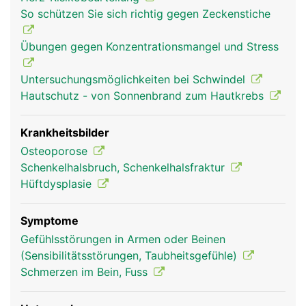
(Schenkelhals), einen langen Schaft und einem
So schützen Sie sich richtig gegen Zeckenstiche
verdickten unteren Ende mit zwei walzenförmigen
Gelenkknorren, die mit dem Schienbein und der
Übungen gegen Konzentrationsmangel und Stress
Kniescheibe das Knie bilden. Der Hüftkopf bildet
mit der Hüftpfanne des Beckens das Hüftgelenk.
Untersuchungsmöglichkeiten bei Schwindel
Der Oberschenkelknochen dient ausserdem als
Hautschutz - von Sonnenbrand zum Hautkrebs
Befestigungsanker für Bänder und Muskeln.
Krankheitsbilder
Osteoporose
Schenkelhalsbruch, Schenkelhalsfraktur
Hüftdysplasie
Symptome
Gefühlsstörungen in Armen oder Beinen
(Sensibilitätsstörungen, Taubheitsgefühle)
Oberschenkel Frau
Oberschenkel
Schmerzen im Bein, Fuss
Mann