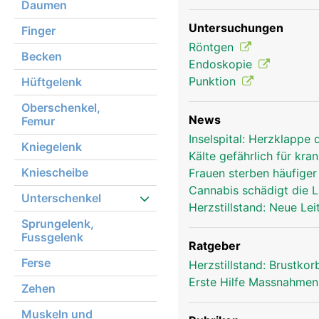
Daumen
Rippen Frau
Untersuchungen
Finger
Röntgen
Becken
Endoskopie
Punktion
Hüftgelenk
Oberschenkel,
News
Femur
Inselspital: Herzklappe
Kniegelenk
Kälte gefährlich für kr
Kniescheibe
Frauen sterben häufige
Cannabis schädigt die
Unterschenkel
Herzstillstand: Neue Le
Sprungelenk,
Fussgelenk
Ratgeber
Ferse
Herzstillstand: Brustk
Erste Hilfe Massnahme
Zehen
Muskeln und