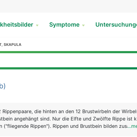
kheitsbilder
Symptome
Untersuchun
T, SKAPULA
b)
 Rippenpaare, die hinten an den 12 Brustwirbeln der Wirbel
tbein angehängt sind. Nur die Elfte und Zwölfte Rippe ist 
n ("fliegende Rippen"). Rippen und Brustbein bilden zusam
...m
"knöcherner Käfig" die Lunge und das Herz schützt. Ausser