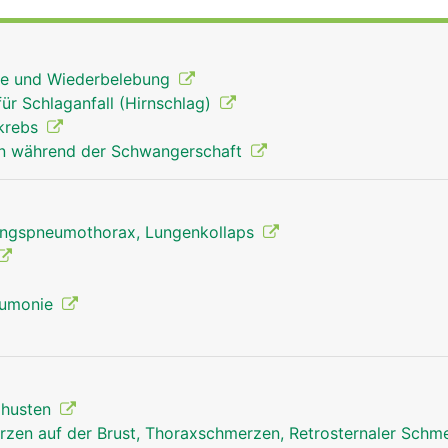
 Rippengelenke und Rippenmuskulatur gehoben und gesenkt
für die Atmung ist.
ilfe und Wiederbelebung
für Schlaganfall (Hirnschlag)
tkrebs
n während der Schwangerschaft
ngspneumothorax, Lungenkollaps
eumonie
izhusten
zen auf der Brust, Thoraxschmerzen, Retrosternaler Schm