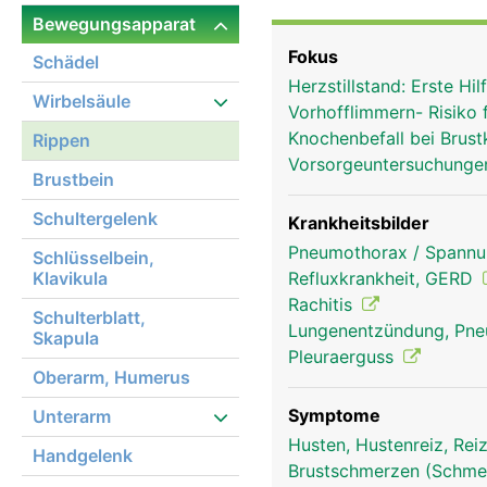
der Brustkorb über die
Bewegungsapparat
was eine Voraussetzung 
Fokus
Schädel
Herzstillstand: Erste H
Wirbelsäule
Vorhofflimmern- Risiko 
Knochenbefall bei Brus
Rippen
Vorsorgeuntersuchunge
Brustbein
Schultergelenk
Krankheitsbilder
Pneumothorax / Spannu
Schlüsselbein,
Klavikula
Refluxkrankheit, GERD
Rachitis
Schulterblatt,
Lungenentzündung, Pn
Skapula
Pleuraerguss
Oberarm, Humerus
Symptome
Unterarm
Husten, Hustenreiz, Re
Handgelenk
Brustschmerzen (Schmer