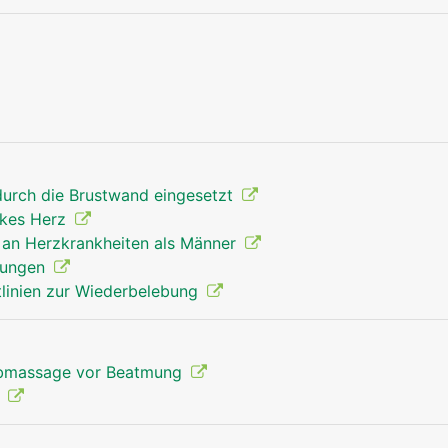
Rippen Mann
 durch die Brustwand eingesetzt
ankes Herz
r an Herzkrankheiten als Männer
 Lungen
itlinien zur Wiederbelebung
orbmassage vor Beatmung
n