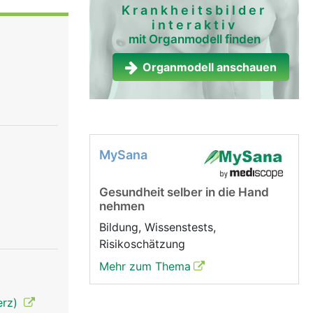
 werden,
Krankheitsbilder
interaktiv
mit Organmodell finden
Organmodell anschauen
MySana
Gesundheit selber in die Hand
nehmen
Bildung, Wissenstests,
Risikoschätzung
Mehr zum Thema
erz)