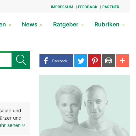
IMPRESSUM
FEEDBACK
PARTNER
gen
News
Ratgeber
Rubriken
Share buttons
Facebook
säule und
kürzer und
men den
ehr sehen
dem kann