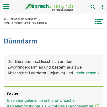
Fokus
BEWEGUNGSAPPARAT
SCHULTERBLATT, SKAPULA
Krankheitsbilder
Dünndarm
Symptome
Untersuchungen
Der Dünndarm schliesst sich an den
News
Zwölffingerdarm an und besteht aus zwei
Abschnitte: Leerdarm (Jejunum) und Krummdarm
...mehr sehen
Ratgeber
(Ileum). Mit ihren zahlreichen Windungen erreichen
sie eine Länge von insgesamt 6 Metern und
Rubriken
nehmen daher den meisten Platz im Bauchraum
Fokus
ein. Im Dünndarm findet die eigentliche Verdauung
Eisenmangelanämie unklarer Ursache:
statt, das heisst, die Aufspaltung und Aufnahme
Kapselendoskopie als wichtiges Diagnosemittel