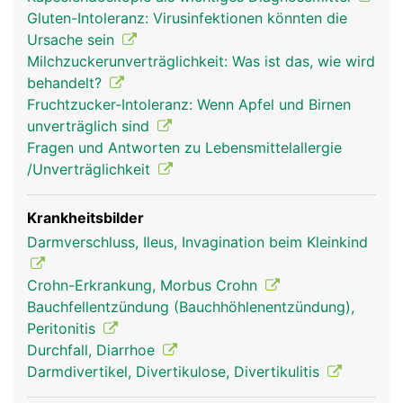
(Resorption) der Nährstoffe aus der Nahrung. Die
Gluten-Intoleranz: Virusinfektionen könnten die
Innenseite des Dünndarms ist faltig und besitzt
Ursache sein
unzählige kleine Ausstülpungen, die Darmzotten,
Milchzuckerunverträglichkeit: Was ist das, wie wird
wodurch die Resorptionsfläche stark vergrössert
behandelt?
wird. Die Nährstoffe gelangen über die
Fruchtzucker-Intoleranz: Wenn Apfel und Birnen
Darmschleimhaut ins Blut und werden über die
unverträglich sind
Pfortader zur Leber transportiert.
Fragen und Antworten zu Lebensmittelallergie
/Unverträglichkeit
Krankheitsbilder
Darmverschluss, Ileus, Invagination beim Kleinkind
Crohn-Erkrankung, Morbus Crohn
Bauchfellentzündung (Bauchhöhlenentzündung),
Peritonitis
Durchfall, Diarrhoe
dünndarm frau
dünndarm mann
Darmdivertikel, Divertikulose, Divertikulitis