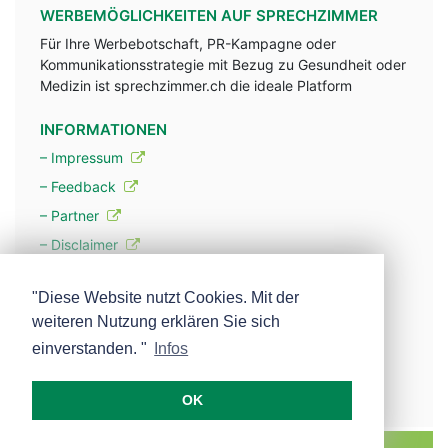
WERBEMÖGLICHKEITEN AUF SPRECHZIMMER
Für Ihre Werbebotschaft, PR-Kampagne oder
Kommunikationsstrategie mit Bezug zu Gesundheit oder
Medizin ist sprechzimmer.ch die ideale Platform
INFORMATIONEN
– Impressum
– Feedback
– Partner
– Disclaimer
– Datenschutzerklärung / Privacy Policy
"Diese Website nutzt Cookies. Mit der
weiteren Nutzung erklären Sie sich
– Werbung
einverstanden. "
Infos
– Mehr über unsere Experten
OK
MEDISCOPE AG E-MAIL:
INFO@MEDISCOPE.CH