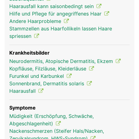
knollige Verdickung, die Haarzwiebel. Dort
Haarausfall kann saisonbedingt sein
befindet sich auch die gut durchblutete
Hilfe und Pflege für angegriffenes Haar
Haarpapille, die das Haar mit Nährstoffen versorgt
Andere Haarprobleme
und so zum Wachsen bringt. Zu jedem Haarfollikel
Stammzellen aus Haarfollikeln lassen Haare
gehört ein kleiner Muskel, der das Haar bei Kälte
spriessen
oder Stress aufrichtet ("Gänsehaut"). Die Körper-
und Kopfhaare dienen zum Schutz vor Kälte und
Sonneneinstrahlung. Die Augenbrauen und
Krankheitsbilder
Wimpern schützen die Augen vor äusseren
Neurodermitis, Atopische Dermatitis, Ekzem
Einflüssen und die Nasenhaare fangen kleine
Kopfläuse, Filzläuse, Kleiderläuse
Partikel (z.B. Staub) ab, damit sie nicht eingeatmet
Furunkel und Karbunkel
werden.
Sonnenbrand, Dermatitis solaris
Haarausfall
Symptome
Müdigkeit (Erschöpfung, Schwäche,
Abgeschlagenheit)
Nackenschmerzen (Steifer Hals/Nacken,
Zervikalsyndrom, HWS-Syndrom)