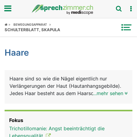
Fokus
BEWEGUNGSAPPARAT
SCHULTERBLATT, SKAPULA
Krankheitsbilder
Haare
Symptome
Untersuchungen
Haare sind so wie die Nägel eigentlich nur
News
Verlängerungen der Haut (Hautanhangsgebilde).
Jedes Haar besteht aus dem Haarschaft und der
...mehr sehen
Ratgeber
Haarwurzel, die tief in der Haut (Lederhaut)
verankert ist. Um die Haarwurzel herum liegt der
Rubriken
Haarfollikel, in dem sich Nervenenden befinden,
Fokus
die feinste Haarbewegungen registrieren. Die
Trichotillomanie: Angst beeinträchtigt die
Haarwurzel bildet an ihrem unteren Ende eine
Lebensqualität