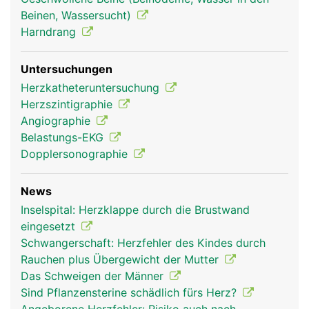
aorta frau
aorta mann
Beinen, Wassersucht)
Harndrang
Untersuchungen
Herzkatheteruntersuchung
Herzszintigraphie
Angiographie
Belastungs-EKG
Dopplersonographie
News
Inselspital: Herzklappe durch die Brustwand
eingesetzt
Schwangerschaft: Herzfehler des Kindes durch
Rauchen plus Übergewicht der Mutter
Das Schweigen der Männer
Sind Pflanzensterine schädlich fürs Herz?