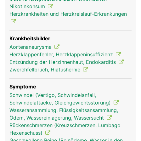
des Zwerchfells wird sie als Brustaorta, unterhalb
Nikotinkonsum
als Bauchaorta bezeichnet. Von ihr gehen wichtige
Herzkrankheiten und Herzkreislauf-Erkrankungen
Blutgefässe ab: die Halsschlagadern zur
Versorgung des Gehirns und die beiden
Schlüsselbeinarterien, die die Arme versorgen. Im
Bauch entspringen aus der Aorta die grossen Äste
Krankheitsbilder
zur Versorgung der Bauchorgane und der Nieren.
Aortenaneurysma
In Höhe des Bauchnabels teilt sich die Aorta in die
Herzklappenfehler, Herzklappeninsuffizienz
beiden Beckenarterien auf zur Versorgung der
Entzündung der Herzinnenhaut, Endokarditis
Beckenorgane und der Beine.
Zwerchfellbruch, Hiatushernie
Symptome
Schwindel (Vertigo, Schwindelanfall,
Schwindelattacke, Gleichgewichtsstörung)
Wasseransammlung, Flüssigkeitsansammlung,
Ödem, Wassereinlagerung, Wassersucht
Rückenschmerzen (Kreuzschmerzen, Lumbago
Hexenschuss)
Geschwollene Beine (Beinödeme, Wasser in den