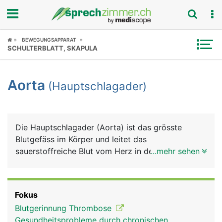
Fokus
BEWEGUNGSAPPARAT
SCHULTERBLATT, SKAPULA
Krankheitsbilder
Aorta
(Hauptschlagader)
Symptome
Untersuchungen
Die Hauptschlagader (Aorta) ist das grösste
News
Blutgefäss im Körper und leitet das
sauerstoffreiche Blut vom Herz in den Körper. Sie
...mehr sehen
Ratgeber
hat einen Durchmesser von etwa 2 Zentimeter. Die
Aorta entspringt direkt am Herz aus der linken
Rubriken
Herzkammer und verläuft zunächst bogenförmig
Fokus
nach hinten und zieht dann durch den Brustkorb
Blutgerinnung Thrombose
und das Zwerchfell in den Bauchraum. Oberhalb
Gesundheitsprobleme durch chronischen