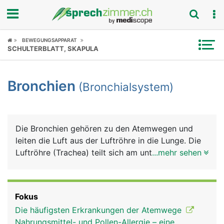
Fokus
BEWEGUNGSAPPARAT
SCHULTERBLATT, SKAPULA
Krankheitsbilder
Bronchien
(Bronchialsystem)
Symptome
Untersuchungen
Die Bronchien gehören zu den Atemwegen und
News
leiten die Luft aus der Luftröhre in die Lunge. Die
Luftröhre (Trachea) teilt sich am unteren Ende in
...mehr sehen
Ratgeber
die zwei Hauptbronchien, die in den rechten und
linken Lungenflügel führen. In der Lunge
Rubriken
verzweigen sich die Hauptbronchien in immer
Fokus
kleinere Bronchien. Die kleinsten Verzweigungen
Die häufigsten Erkrankungen der Atemwege
sind die Bronchiolen, die schliesslich in die
Nahrungsmittel- und Pollen-Allergie – eine