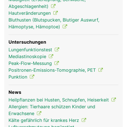
Reinigung der Atemluft ausgestattet ist.
Abgeschlagenheit)
Hautveränderungen
Bluthusten (Blutspucken, Blutiger Auswurf,
Hämoptyse, Hämoptoe)
Untersuchungen
Lungenfunktionstest
Mediastinoskopie
Peak-Flow-Messung
Positronen-Emissions-Tomographie, PET
Bronchien Frau
Bronchien Mann
Punktion
News
Heilpflanzen bei Husten, Schnupfen, Heiserkeit
Allergien: Tierhaare schützen Kinder und
Erwachsene
Kälte gefährlich für krankes Herz