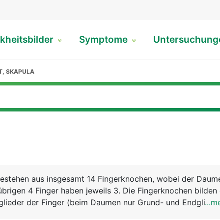
kheitsbilder
Symptome
Untersuchun
T, SKAPULA
bestehen aus insgesamt 14 Fingerknochen, wobei der Daum
übrigen 4 Finger haben jeweils 3. Die Fingerknochen bilden 
glieder der Finger (beim Daumen nur Grund- und Endglied),
...m
 sind. Die Endglieder der Finger tragen die Fingernägel. D