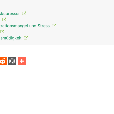
Akupressur
t
rationsmangel und Stress
gsmüdigkeit