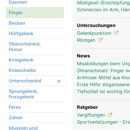
Daumen
Müdigkeit (Erschöpfung
Schmerzen im Arm, Hä
Finger Frau
Finger
Becken
Untersuchungen
Gelenkpunktion
Hüftgelenk
Röntgen
Oberschenkel,
Femur
News
Kniegelenk
Missbildungen beim Un
Kniescheibe
Ohrenschmalz: Finger 
Arthrose: Mittel aus K
Unterschenkel
Erste Hilfe: Abgerissen
Sprungelenk,
Tiefschlaf ist wichtig f
Fussgelenk
Ferse
Ratgeber
Vergiftungen
Zehen
Sportverletzungen - Ers
Muskeln und