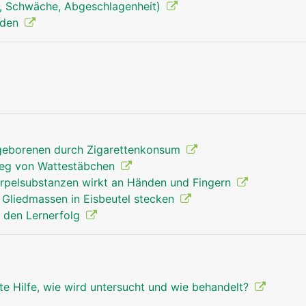
, Schwäche, Abgeschlagenheit)
nden
Finger Mann
geborenen durch Zigarettenkonsum
weg von Wattestäbchen
norpelsubstanzen wirkt an Händen und Fingern
e Gliedmassen in Eisbeutel stecken
ür den Lernerfolg
te Hilfe, wie wird untersucht und wie behandelt?