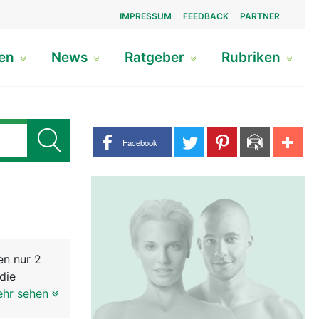
IMPRESSUM
FEEDBACK
PARTNER
gen
News
Ratgeber
Rubriken
Share buttons
Facebook
en nur 2
die
 die durch
ehr sehen
ie