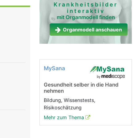
eln. Nur
Krankheitsbilder
interaktiv
mit Organmodell finden
d Fühlen.
Organmodell anschauen
MySana
Gesundheit selber in die Hand
nehmen
Bildung, Wissenstests,
Risikoschätzung
Mehr zum Thema