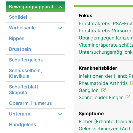
Bewegung der Finger er
Bewegungsapparat
der Daumen hat einen e
Fokus
Schädel
Bewegungsumfang verleih
Prostatakrebs: PSA-Frü
Wirbelsäule
Prostatakrebs-Vorsorge
Übungen gegen Konzent
Rippen
Vitaminpräparate schüt
Brustbein
Untersuchungsmöglichk
Schultergelenk
Krankheitsbilder
Schlüsselbein,
Klavikula
Infektionen der Hand: 
Rheumatoide Arthritis
Schulterblatt,
Ganglion
Skapula
Schnellender Finger
Oberarm, Humerus
Symptome
Unterarm
Fieber (Erhöhte Tempera
Handgelenk
Gelenkschmerzen (Arthr