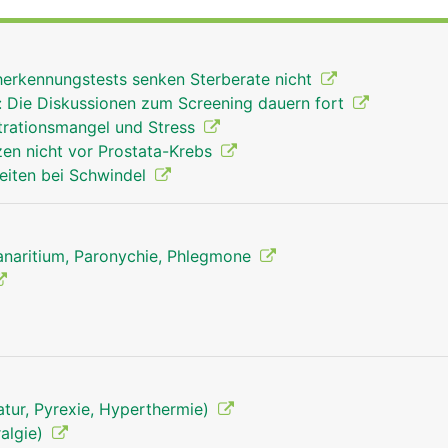
folgt über Sehen und Bänder der Hand- und Unterarmmusk
igenen Muskel, den Daumenballen, der ihm einen grösseren
t. Die Hauptfunktionen der Finger sind Greifen, Tasten un
herkennungstests senken Sterberate nicht
: Die Diskussionen zum Screening dauern fort
rationsmangel und Stress
zen nicht vor Prostata-Krebs
eiten bei Schwindel
Panaritium, Paronychie, Phlegmone
tur, Pyrexie, Hyperthermie)
algie)