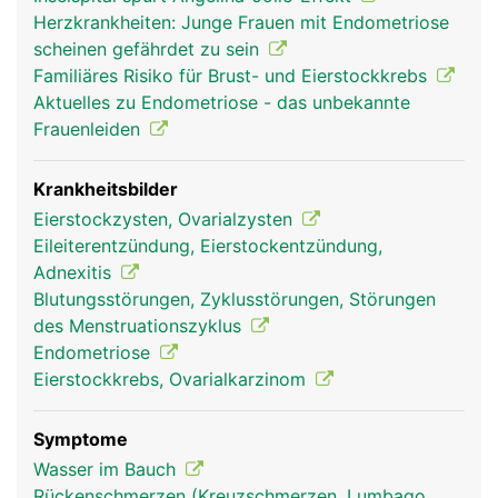
halbe Million unreife Eizellen. Nur ein kleiner Teil
Herzkrankheiten: Junge Frauen mit Endometriose
der Eizellen entwickelt sich im Verlauf des Lebens
scheinen gefährdet zu sein
zu reifen Eizellen. Während ihrer Entwicklung
Familiäres Risiko für Brust- und Eierstockkrebs
befinden sich die Eizellen in Hohlräumen (Follikel),
Aktuelles zu Endometriose - das unbekannte
die mit Flüssigkeit gefüllt sind und in der Wand der
Frauenleiden
Eierstöcke liegen. Jeder Follikel enthält eine
Eizelle. Bei Frauen im gebärfähigen Alter stossen
die Eierstöcke jeden Monat eine Eizelle aus, was
Krankheitsbilder
als Eisprung (Ovulation) bezeichnet wird.
Eierstockzysten, Ovarialzysten
Eileiterentzündung, Eierstockentzündung,
Adnexitis
Blutungsstörungen, Zyklusstörungen, Störungen
des Menstruationszyklus
Endometriose
Eierstockkrebs, Ovarialkarzinom
Symptome
Wasser im Bauch
Eierstocke Frau
Rückenschmerzen (Kreuzschmerzen, Lumbago