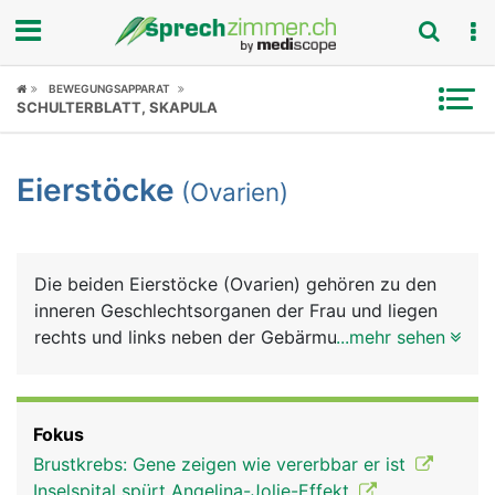
Fokus
BEWEGUNGSAPPARAT
SCHULTERBLATT, SKAPULA
Krankheitsbilder
Eierstöcke
(Ovarien)
Symptome
Untersuchungen
Die beiden Eierstöcke (Ovarien) gehören zu den
News
inneren Geschlechtsorganen der Frau und liegen
rechts und links neben der Gebärmutter. Sie haben
...mehr sehen
Ratgeber
eine ovale Form und sind etwas kleiner als ein
Hühnerei. Die Eierstöcke produzieren Eizellen
Rubriken
sowie die weiblichen Sexualhormone Östrogen
Fokus
und Gestagen. Eine Frau wird bereits mit dem
Brustkrebs: Gene zeigen wie vererbbar er ist
gesamten Bestand an Eizellen geboren - etwa eine
Inselspital spürt Angelina-Jolie-Effekt