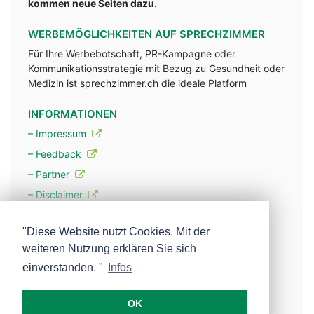
kommen neue Seiten dazu.
WERBEMÖGLICHKEITEN AUF SPRECHZIMMER
Für Ihre Werbebotschaft, PR-Kampagne oder
Kommunikationsstrategie mit Bezug zu Gesundheit oder
Medizin ist sprechzimmer.ch die ideale Platform
INFORMATIONEN
– Impressum
– Feedback
– Partner
– Disclaimer
– Datenschutzerklärung / Privacy Policy
"Diese Website nutzt Cookies. Mit der
weiteren Nutzung erklären Sie sich
– Werbung
einverstanden. "
Infos
– Mehr über unsere Experten
OK