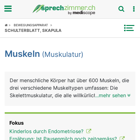
Fokus
BEWEGUNGSAPPARAT
SCHULTERBLATT, SKAPULA
Krankheitsbilder
Muskeln
(Muskulatur)
Symptome
Untersuchungen
Der menschliche Körper hat über 600 Muskeln, die
News
drei verschiedene Muskeltypen umfassen: Die
Skelettmuskulatur, die alle willkürlichen
...mehr sehen
Ratgeber
Bewegungen ausführt; die glatte Muskulatur in den
Wänden vieler Hohlorgane wie Speiseröhre,
Rubriken
Magen, Darm, Harnblase oder Blutgefässe, und die
Fokus
Herzmuskulatur. Die Skelettmuskeln sind über
Kinderlos durch Endometriose?
Sehnen zur Kraftübertragung fest an Knochen
Ernährung: Ist Pausenmilch noch zeitgemäss?