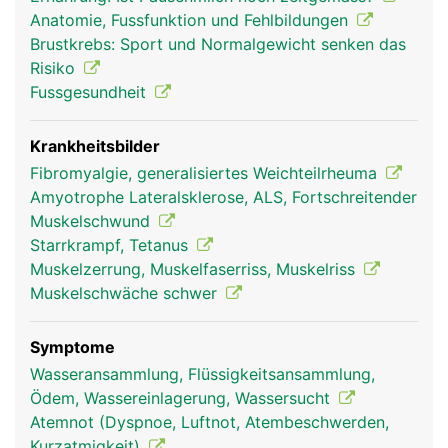
verankert, einige sind direkt an der Haut befestigt,
Anatomie, Fussfunktion und Fehlbildungen
wie z.B. die Gesichtsmuskeln für die
Brustkrebs: Sport und Normalgewicht senken das
Gesichtsmimik. Die Skelettmuskeln ermöglichen
Risiko
Bewegungen, geben dem Körper Spannung und
Fussgesundheit
Kraft und verleihen ihm ein typisches
Erscheinungsbild. Die glatte Muskulatur der
Hohlorgane ist nicht willentlich beeinflussbar, sie
Krankheitsbilder
wird automatisch vom autonomen Nervensystem
Fibromyalgie, generalisiertes Weichteilrheuma
gesteuert. Sie sind bei den verschiedenste
Amyotrophe Lateralsklerose, ALS, Fortschreitender
Körperfunktionen beteiligt wie Verdauung,
Muskelschwund
Harnentleerung oder regulieren die Weite der
Starrkrampf, Tetanus
Blutgefässe. Der Herzmuskel gewährleistet die
Muskelzerrung, Muskelfaserriss, Muskelriss
Pumpfunktion des Herzens, er ermüdet nicht und
Muskelschwäche schwer
kann ebenfalls nicht willentlich gesteuert werden.
Symptome
Wasseransammlung, Flüssigkeitsansammlung,
Ödem, Wassereinlagerung, Wassersucht
Atemnot (Dyspnoe, Luftnot, Atembeschwerden,
Kurzatmigkeit)