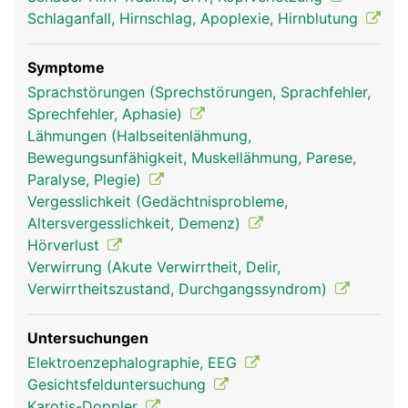
Schlaganfall, Hirnschlag, Apoplexie, Hirnblutung
Symptome
Sprachstörungen (Sprechstörungen, Sprachfehler,
Sprechfehler, Aphasie)
Lähmungen (Halbseitenlähmung,
Bewegungsunfähigkeit, Muskellähmung, Parese,
Paralyse, Plegie)
Mittelhirn Frau
Mittelhirn Mann
Vergesslichkeit (Gedächtnisprobleme,
Altersvergesslichkeit, Demenz)
Hörverlust
Verwirrung (Akute Verwirrtheit, Delir,
Verwirrtheitszustand, Durchgangssyndrom)
Untersuchungen
Elektroenzephalographie, EEG
Gesichtsfelduntersuchung
Karotis-Doppler