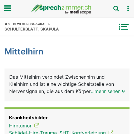
Fokus
BEWEGUNGSAPPARAT
SCHULTERBLATT, SKAPULA
Krankheitsbilder
Mittelhirn
Symptome
Untersuchungen
Das Mittelhirn verbindet Zwischenhirn und
News
Kleinhirn und ist eine wichtige Schaltstelle von
Nervensignalen, die aus dem Körper zum Grosshirn
...mehr sehen
Ratgeber
und in umgekehrte Richtung laufen. Die
wichtigsten Aufgaben des Mittelhirns sind die
Rubriken
Steuerung des Schlafes und die Kontrolle der
Krankheitsbilder
Augenbewegungen.
Hirntumor
Schädel-Hirn-Trauma, SHT, Kopfverletzung