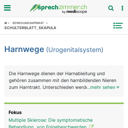
Fokus
BEWEGUNGSAPPARAT
SCHULTERBLATT, SKAPULA
Krankheitsbilder
Harnwege
(Urogenitalsystem)
Symptome
Untersuchungen
Die Harnwege dienen der Harnableitung und
News
gehören zusammen mit den harnbildenden Nieren
zum Harntrakt. Unterschieden werden anatomisch
...mehr sehen
Ratgeber
ein oberer und ein unterer Harntrakt. Zum oberen
zählen die Nieren und die Harnleiter (Ureter), zum
Rubriken
unteren die Harnblase und die Harnröhre (Urethra).
Fokus
Die Nieren dienen der Harnbildung, die Harnleiter
Multiple Sklerose: Die symptomatische
zum Harntransport in die Blase, die Harnblase zur
Behandlung von Folgebeschwerden