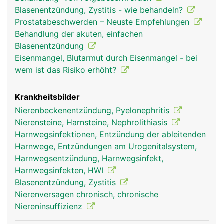
Harnspeicherung und die Harnröhre zur
Blasenentzündung, Zystitis - wie behandeln?
Harnausscheidung.
Prostatabeschwerden – Neuste Empfehlungen
Behandlung der akuten, einfachen
Blasenentzündung
Eisenmangel, Blutarmut durch Eisenmangel - bei
wem ist das Risiko erhöht?
Krankheitsbilder
Nierenbeckenentzündung, Pyelonephritis
Nierensteine, Harnsteine, Nephrolithiasis
Harnwegsinfektionen, Entzündung der ableitenden
Harnwege, Entzündungen am Urogenitalsystem,
Harnwegsentzündung, Harnwegsinfekt,
Harnwegsinfekten, HWI
Blasenentzündung, Zystitis
Nierenversagen chronisch, chronische
Niereninsuffizienz