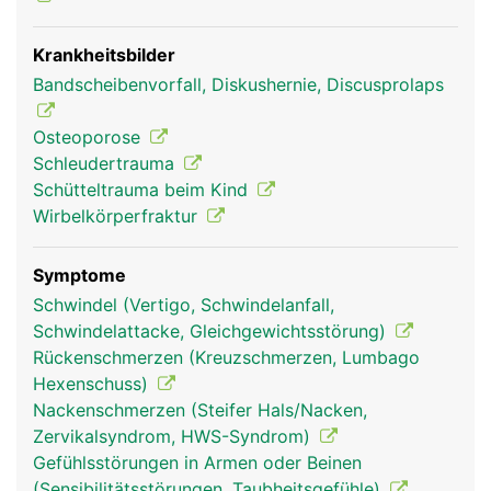
Krankheitsbilder
Bandscheibenvorfall, Diskushernie, Discusprolaps
Halswirbelsäule
Halswirbelsäule
Frau
Mann
Osteoporose
Schleudertrauma
Schütteltrauma beim Kind
Wirbelkörperfraktur
Symptome
Schwindel (Vertigo, Schwindelanfall,
Schwindelattacke, Gleichgewichtsstörung)
Rückenschmerzen (Kreuzschmerzen, Lumbago
Hexenschuss)
Nackenschmerzen (Steifer Hals/Nacken,
Zervikalsyndrom, HWS-Syndrom)
Gefühlsstörungen in Armen oder Beinen
(Sensibilitätsstörungen, Taubheitsgefühle)