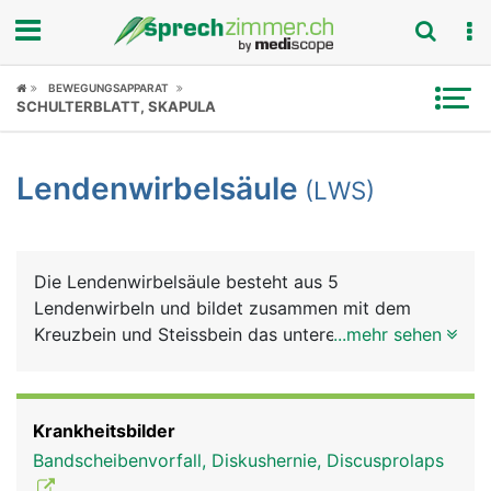
Fokus
BEWEGUNGSAPPARAT
SCHULTERBLATT, SKAPULA
Krankheitsbilder
Lendenwirbelsäule
(LWS)
Symptome
Untersuchungen
Die Lendenwirbelsäule besteht aus 5
News
Lendenwirbeln und bildet zusammen mit dem
Kreuzbein und Steissbein das untere Ende der
...mehr sehen
Ratgeber
Wirbelsäule. Die Lendenwirbel müssen einen
wesentlich grösseren Anteil des Körpergewichts
Rubriken
tragen als die Hals- und Brustwirbel und sind
Krankheitsbilder
daher besonders belastet. Aus den Lendenwirbeln
Bandscheibenvorfall, Diskushernie, Discusprolaps
tritt der längste Nerv des Körpers aus, der