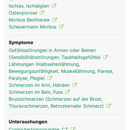
Ischiasnerv, der die Rückseite der Beine bis zu den
Ischias, Ischialgien
Füssen versorgt. In der Lendenwirbelsäule endet
Osteoporose
ausserdem das Rückenmark.
Morbus Bechterew
Scheuermann Morbus
Symptome
Gefühlsstörungen in Armen oder Beinen
(Sensibilitätsstörungen, Taubheitsgefühle)
Lähmungen (Halbseitenlähmung,
Bewegungsunfähigkeit, Muskellähmung, Parese,
Paralyse, Plegie)
Schmerzen im Arm, Händen
Frau
Mann
Schmerzen im Bein, Fuss
Brustschmerzen (Schmerzen auf der Brust,
Thoraxschmerzen, Retrosternaler Schmerz)
Untersuchungen
Computertomographie, CT