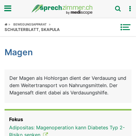
Fokus
BEWEGUNGSAPPARAT
SCHULTERBLATT, SKAPULA
Krankheitsbilder
Magen
Symptome
Untersuchungen
Der Magen als Hohlorgan dient der Verdauung und
News
dem Weitertransport von Nahrungsmitteln. Der
Magensaft dient dabei als Verdauungshilfe.
Ratgeber
Rubriken
Fokus
Adipositas: Magenoperation kann Diabetes Typ 2-
Risiko senken