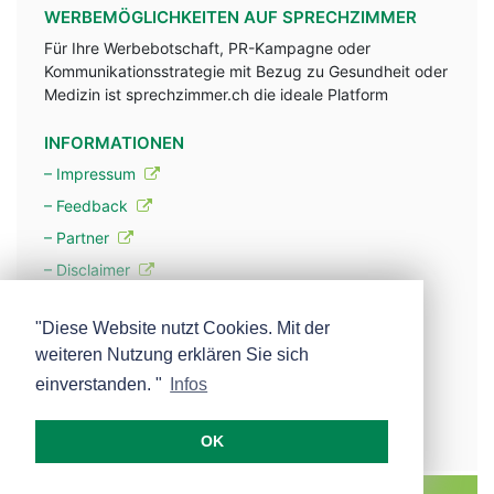
WERBEMÖGLICHKEITEN AUF SPRECHZIMMER
Für Ihre Werbebotschaft, PR-Kampagne oder
Kommunikationsstrategie mit Bezug zu Gesundheit oder
Medizin ist sprechzimmer.ch die ideale Platform
INFORMATIONEN
– Impressum
– Feedback
– Partner
– Disclaimer
– Datenschutzerklärung / Privacy Policy
"Diese Website nutzt Cookies. Mit der
weiteren Nutzung erklären Sie sich
– Werbung
einverstanden. "
Infos
– Mehr über unsere Experten
OK
MEDISCOPE AG E-MAIL:
INFO@MEDISCOPE.CH