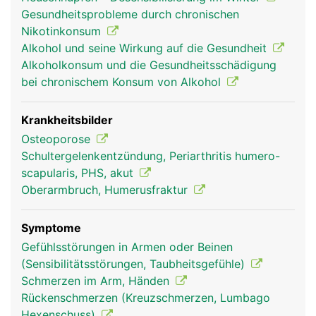
die den Unterarm beugen und strecken.
Gesundheitsprobleme durch chronischen
Nikotinkonsum
Alkohol und seine Wirkung auf die Gesundheit
Alkoholkonsum und die Gesundheitsschädigung
bei chronischem Konsum von Alkohol
Krankheitsbilder
Osteoporose
Schultergelenkentzündung, Periarthritis humero-
scapularis, PHS, akut
Humerus Frau
Humerus Mann
Oberarmbruch, Humerusfraktur
Symptome
Gefühlsstörungen in Armen oder Beinen
(Sensibilitätsstörungen, Taubheitsgefühle)
Schmerzen im Arm, Händen
Rückenschmerzen (Kreuzschmerzen, Lumbago
Hexenschuss)