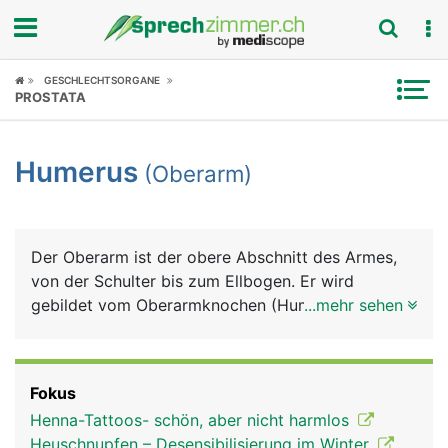
Fokus
GESCHLECHTSORGANE
PROSTATA
Krankheitsbilder
Humerus
(Oberarm)
Symptome
Untersuchungen
Der Oberarm ist der obere Abschnitt des Armes,
News
von der Schulter bis zum Ellbogen. Er wird
gebildet vom Oberarmknochen (Humerus), der von
...mehr sehen
Ratgeber
Muskeln, Blutgefässen und Nerven umgeben ist.
Die meisten Oberarmmuskeln ziehen vom
Rubriken
Schulterblatt kommend über den Oberarm zum
Fokus
Unterarm. Die wichtigsten sind der Bizeps auf der
Henna-Tattoos- schön, aber nicht harmlos
Vorderseite und der Trizeps auf der Hinterseite,
Heuschnupfen – Desensibilisierung im Winter