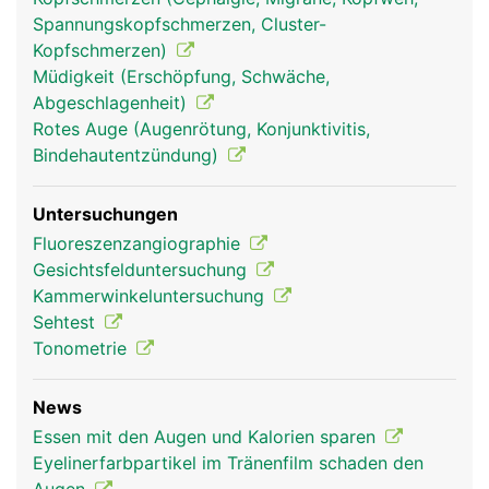
Augen und Sehen
Augen und Sehen
Spannungskopfschmerzen, Cluster-
Frau
Mann
Kopfschmerzen)
Müdigkeit (Erschöpfung, Schwäche,
Abgeschlagenheit)
Rotes Auge (Augenrötung, Konjunktivitis,
Bindehautentzündung)
Untersuchungen
Fluoreszenzangiographie
Gesichtsfelduntersuchung
Kammerwinkeluntersuchung
Sehtest
Tonometrie
News
Essen mit den Augen und Kalorien sparen
Eyelinerfarbpartikel im Tränenfilm schaden den