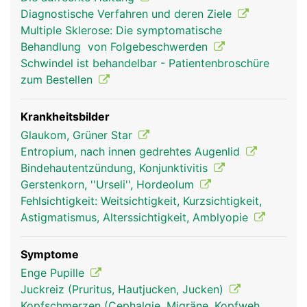
oder schliessen (Pupille) und so die Intensität des
Diagnostische Verfahren und deren Ziele
einfallenden Lichts regulieren. Die Sehrezeptoren
Multiple Sklerose: Die symptomatische
auf der Netzhaut (Retina) an der Rückfläche des
Behandlung von Folgebeschwerden
Auges wandeln das Licht in elektrische
Schwindel ist behandelbar - Patientenbroschüre
Nervensignale um, die über den Sehnerven zum
zum Bestellen
Sehzentrum im Hirn geleitet werden und dort das
Bild erzeugen, das wir sehen. Dadurch dass der
Mensch zwei Augen besitzt, die von mehreren
Krankheitsbilder
Augenmuskeln genau koordiniert werden, ist ein
Glaukom, Grüner Star
dreidimensionales (räumliches) Sehen möglich.
Entropium, nach innen gedrehtes Augenlid
Bindehautentzündung, Konjunktivitis
Gerstenkorn, ''Urseli'', Hordeolum
Fehlsichtigkeit: Weitsichtigkeit, Kurzsichtigkeit,
Astigmatismus, Alterssichtigkeit, Amblyopie
Symptome
Enge Pupille
Juckreiz (Pruritus, Hautjucken, Jucken)
Kopfschmerzen (Cephalgie, Migräne, Kopfweh,