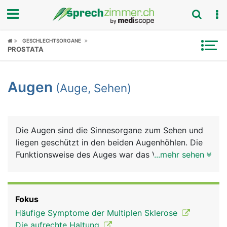
Fokus
GESCHLECHTSORGANE
PROSTATA
Krankheitsbilder
Augen
(Auge, Sehen)
Symptome
Untersuchungen
Die Augen sind die Sinnesorgane zum Sehen und
News
liegen geschützt in den beiden Augenhöhlen. Die
Funktionsweise des Auges war das Vorbild für die
...mehr sehen
Ratgeber
Entwicklung des Fotoapparats: Eine Linse bündelt
das Licht und durch ihren unterschiedlichen
Rubriken
Krümmungsradius wird das Bild "scharf" eingestellt
Fokus
(Akkommodation). Die Regenbogenhaut (Iris), die
Häufige Symptome der Multiplen Sklerose
Blende beim Fotoapparat, kann sich weiter öffnen
Die aufrechte Haltung