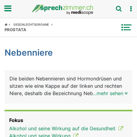
Fokus
GESCHLECHTSORGANE
PROSTATA
Krankheitsbilder
Nebenniere
Symptome
Untersuchungen
Die beiden Nebennieren sind Hormondrüsen und
News
sitzen wie eine Kappe auf der linken und rechten
Niere, deshalb die Bezeichnung Nebennieren.
...mehr sehen
Ratgeber
Ansonsten haben sie aber nur wenig mit den
Nieren zu tun. Die Nebennieren bestehen aus
Rubriken
Rinde (aussen) und Mark (innen), die jeweils
Fokus
unterschiedliche Hormone produzieren. Die
Alkohol und seine Wirkung auf die Gesundheit
Nebennierenrinde produziert Glukokortikoide
Alkohol und seine Wirkung