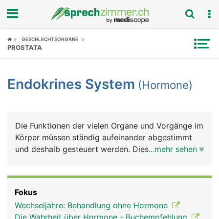
Fokus
GESCHLECHTSORGANE
PROSTATA
Krankheitsbilder
Endokrines System
(Hormone)
Symptome
Untersuchungen
Die Funktionen der vielen Organe und Vorgänge im
News
Körper müssen ständig aufeinander abgestimmt
und deshalb gesteuert werden. Diese Steuerungen,
...mehr sehen
Ratgeber
die vom täglichen Verdauungsvorgang, über
Stoffwechselvorgänge, Schlaf, Wachstum,
Rubriken
Fortpflanzung bis hin zum psychischen Befinden
Fokus
reichen, übernehmen weit über 30 verschiedene
Wechseljahre: Behandlung ohne Hormone
Hormone (chemische Botenstoffe), die von
Die Wahrheit über Hormone - Buchempfehlung