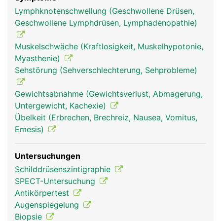
Lymphknotenschwellung (Geschwollene Drüsen,
Geschwollene Lymphdrüsen, Lymphadenopathie)
Muskelschwäche (Kraftlosigkeit, Muskelhypotonie,
Myasthenie)
Sehstörung (Sehverschlechterung, Sehprobleme)
Gewichtsabnahme (Gewichtsverlust, Abmagerung,
Endokrines-
Endokrines-
Kopf Links Frau
Untergewicht, Kachexie)
System Frau
System Mann
Übelkeit (Erbrechen, Brechreiz, Nausea, Vomitus,
Emesis)
Untersuchungen
Schilddrüsenszintigraphie
SPECT-Untersuchung
Antikörpertest
Augenspiegelung
Biopsie