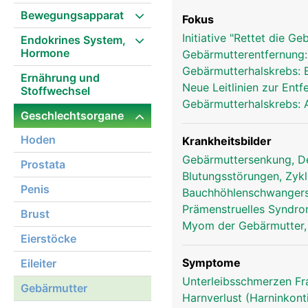
Bewegungsapparat
Fokus
Initiative "Rettet die G
Endokrines System,
Hormone
Gebärmutterentfernung:
Gebärmutterhalskrebs: 
Ernährung und
Neue Leitlinien zur Ent
Stoffwechsel
Gebärmutterhalskrebs: 
Geschlechtsorgane
Hoden
Krankheitsbilder
Gebärmuttersenkung, D
Prostata
Blutungsstörungen, Zyk
Penis
Bauchhöhlenschwanger
Prämenstruelles Syndr
Brust
Myom der Gebärmutter
Eierstöcke
Symptome
Eileiter
Unterleibsschmerzen F
Gebärmutter
Harnverlust (Harninkont