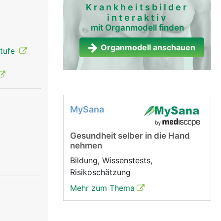
Krankheitsbilder
interaktiv
mit Organmodell finden
Organmodell anschauen
stufe
MySana
Gesundheit selber in die Hand
nehmen
Bildung, Wissenstests,
Risikoschätzung
Mehr zum Thema