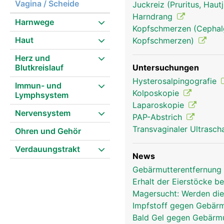
Vagina / Scheide
Juckreiz (Pruritus, Hau
Harndrang
Harnwege
Kopfschmerzen (Cephalg
Haut
Kopfschmerzen)
Herz und
Blutkreislauf
Untersuchungen
Hysterosalpingografie
Immun- und
Kolposkopie
Lymphsystem
Laparoskopie
Nervensystem
PAP-Abstrich
Transvaginaler Ultrasch
Ohren und Gehör
Verdauungstrakt
News
Gebärmutterentfernung 
Erhalt der Eierstöcke b
Magersucht: Werden die
Impfstoff gegen Gebärm
Bald Gel gegen Gebärm