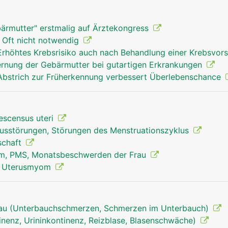
ebärmutter" erstmalig auf Ärztekongress
 Oft nicht notwendig
Erhöhtes Krebsrisiko auch nach Behandlung einer Krebsvor
fernung der Gebärmutter bei gutartigen Erkrankungen
Abstrich zur Früherkennung verbessert Überlebenschance
escensus uteri
lusstörungen, Störungen des Menstruationszyklus
schaft
om, PMS, Monatsbeschwerden der Frau
, Uterusmyom
rau (Unterbauchschmerzen, Schmerzen im Unterbauch)
inenz, Urininkontinenz, Reizblase, Blasenschwäche)