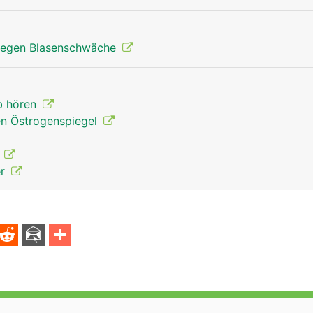
egen Blasenschwäche
b hören
en Östrogenspiegel
F
er