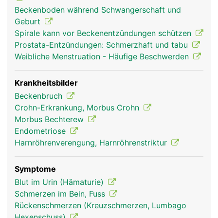
gleichmässig auf die Oberschenkelknochen verteilt
Beckenboden während Schwangerschaft und
und dadurch die aufrechte Haltung und ein
Geburt
sicherer Stand ermöglicht. Wirbelsäule, Becken
Spirale kann vor Beckenentzündungen schützen
und Beine sind durch viele verschiedene Bänder
Prostata-Entzündungen: Schmerzhaft und tabu
und Muskeln miteinander verbunden. Sie geben
Weibliche Menstruation - Häufige Beschwerden
dem Beckengürtel zusätzliche Festigkeit und
Stabilität und ermöglichen die Bewegung der
Beine. Das Becken ist über das Hüftgelenk mit
Krankheitsbilder
dem Oberschenkelknochen verbunden. Im
Beckenbruch
Beckenraum befindet sich ausserdem die
Crohn-Erkrankung, Morbus Crohn
Beckenorgane: Blase, Mastdarm und die Mehrzahl
Morbus Bechterew
der Geschlechtsorgane. Frauen haben im Vergleich
Endometriose
zu Männern ein breiteres Becken und einen
Harnröhrenverengung, Harnröhrenstriktur
grösseren Beckenausgang um ein Kind gebären zu
können.
Symptome
Blut im Urin (Hämaturie)
Schmerzen im Bein, Fuss
Rückenschmerzen (Kreuzschmerzen, Lumbago
Hexenschuss)