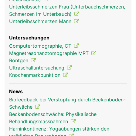
Unterleibsschmerzen Frau (Unterbauchschmerzen,
Schmerzen im Unterbauch)
Unterleibsschmerzen Mann
Untersuchungen
Becken Frau
Becken Mann
Computertomographie, CT
Magnetresonanztomographie MRT
Röntgen
Ultraschalluntersuchung
Knochenmarkpunktion
News
Biofeedback bei Verstopfung durch Beckenboden-
Schwäche
Beckenbodenschwäche: Physikalische
Behandlungsmassnahmen
Harninkontinenz: Yogaübungen stärken den