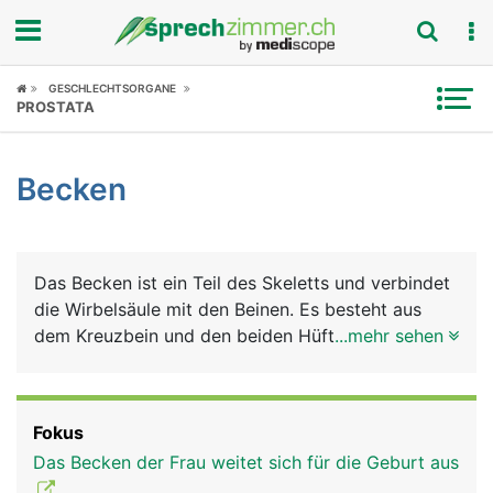
Fokus
GESCHLECHTSORGANE
PROSTATA
Krankheitsbilder
Becken
Symptome
Untersuchungen
Das Becken ist ein Teil des Skeletts und verbindet
News
die Wirbelsäule mit den Beinen. Es besteht aus
dem Kreuzbein und den beiden Hüftbeinen mit
...mehr sehen
Ratgeber
deren 3 Anteilen Darmbein, Sitzbein und
Schambein und bildet eine ringförmige Einheit.
Rubriken
Deshalb wird das Becken auch als Beckenring
Fokus
oder Beckengürtel bezeichnet. Über diesen festen
Das Becken der Frau weitet sich für die Geburt aus
und stabilen Ring wird das Körpergewicht