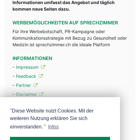
Informationen umfasst das Angebot und täglich
kommen neue Seiten dazu.
WERBEMÖGLICHKEITEN AUF SPRECHZIMMER
Für Ihre Werbebotschaft, PR-Kampagne oder
Kommunikationsstrategie mit Bezug zu Gesundheit oder
Medizin ist sprechzimmer.ch die ideale Platform
INFORMATIONEN
– Impressum
– Feedback
– Partner
– Disclaimer
– Datenschutzerklärung / Privacy Policy
"Diese Website nutzt Cookies. Mit der
weiteren Nutzung erklären Sie sich
– Werbung
einverstanden. "
Infos
– Mehr über unsere Experten