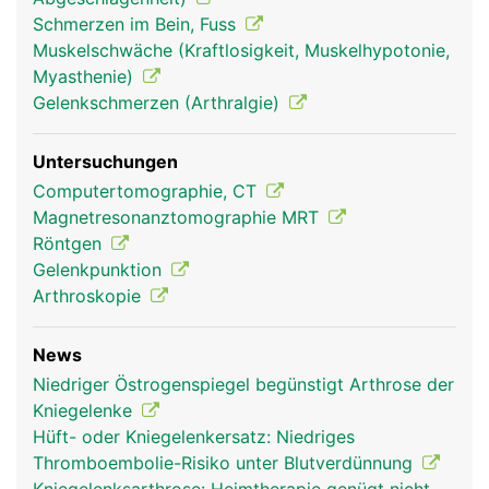
Stossdämpfer dienen. Stabilisiert wird das
Schmerzen im Bein, Fuss
Kniegelenk ausserdem durch zwei Kreuzbänder,
Muskelschwäche (Kraftlosigkeit, Muskelhypotonie,
die von vorne nach hinten ziehen und sich dabei
Myasthenie)
überkreuzen, sowie durch die Seitenbänder. Auch
Gelenkschmerzen (Arthralgie)
die Kniescheibe wird durch Bänder in Position
gehalten.
Untersuchungen
Computertomographie, CT
Magnetresonanztomographie MRT
Röntgen
Gelenkpunktion
Arthroskopie
News
Niedriger Östrogenspiegel begünstigt Arthrose der
Kniegelenk Frau
Kniegelenk Mann
Kniegelenke
Hüft- oder Kniegelenkersatz: Niedriges
Thromboembolie-Risiko unter Blutverdünnung