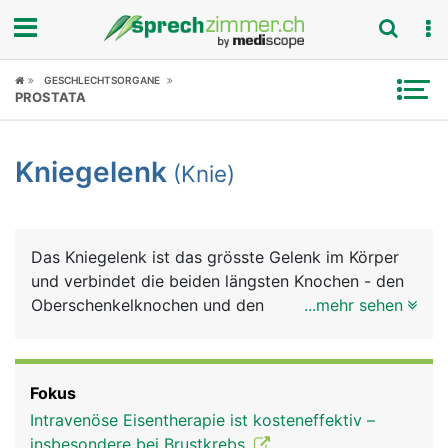
Fokus
GESCHLECHTSORGANE
PROSTATA
Krankheitsbilder
Kniegelenk
(Knie)
Symptome
Untersuchungen
Das Kniegelenk ist das grösste Gelenk im Körper
News
und verbindet die beiden längsten Knochen - den
Oberschenkelknochen und den
...mehr sehen
Ratgeber
Schienbeinknochen. Der zweite
Unterschenkelknochen, das Wadenbein, ist nicht
Rubriken
an der Bildung des Kniegelenks beteiligt. Das Knie
Fokus
ist eine komplizierte Konstruktion aus Knochen,
Intravenöse Eisentherapie ist kosteneffektiv –
Knorpel, Bändern und Sehnen. Genau betrachtet ist
insbesondere bei Brustkrebs