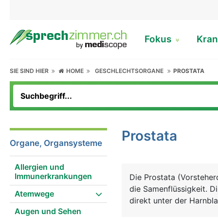
Fokus
Kran
SIE SIND HIER
HOME
GESCHLECHTSORGANE
PROSTATA
Prostata
Organe, Organsysteme
Allergien und
Immunerkrankungen
Die Prostata (Vorstehe
die Samenflüssigkeit. D
Atemwege
direkt unter der Harnbl
Augen und Sehen
dem Finger über den An