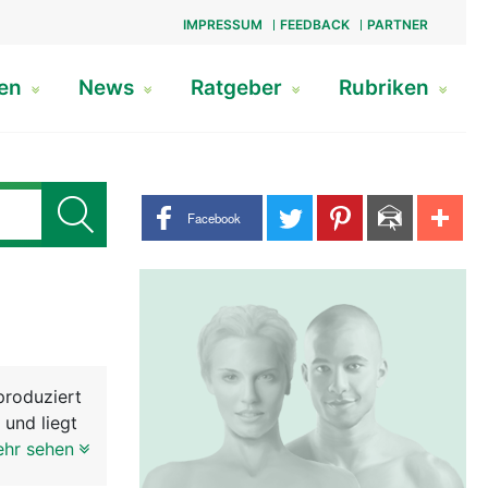
IMPRESSUM
FEEDBACK
PARTNER
gen
News
Ratgeber
Rubriken
Share buttons
Facebook
produziert
 und liegt
stata mit
ehr sehen
e