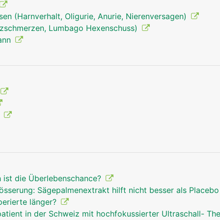
en (Harnverhalt, Oligurie, Anurie, Nierenversagen)
uzschmerzen, Lumbago Hexenschuss)
Mann
g
h ist die Überlebenschance?
össerung: Sägepalmenextrakt hilft nicht besser als Placeb
perierte länger?
atient in der Schweiz mit hochfokussierter Ultraschall- Th