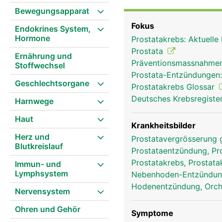
Harnröhre verläuft durch
Bewegungsapparat
in der Prostata gebildet
Fokus
Endokrines System,
Enzyme, die für eine Be
Hormone
Prostatakrebs: Aktuelle
Alter vergrössert sich d
Prostata
Ernährung und
Präventionsmassnahmen
Stoffwechsel
Prostata-Entzündungen
Geschlechtsorgane
Prostatakrebs Glossar
Deutsches Krebsregister
Harnwege
Haut
Krankheitsbilder
Herz und
Prostatavergrösserung 
Blutkreislauf
Prostataentzündung, Pro
Prostatakrebs, Prostat
Immun- und
Lymphsystem
Nebenhoden-Entzündung
Hodenentzündung, Orch
Nervensystem
Ohren und Gehör
Symptome