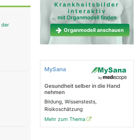
lation) die
Krankheitsbilder
interaktiv
hiedene
mit Organmodell finden
ehmenden
 der
Organmodell anschauen
MySana
Gesundheit selber in die Hand
nehmen
Bildung, Wissenstests,
Risikoschätzung
Mehr zum Thema