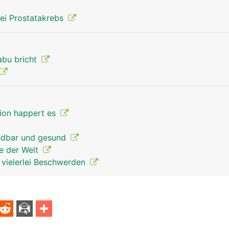
ei Prostatakrebs
abu bricht
tion happert es
endbar und gesund
re der Welt
t vielerlei Beschwerden