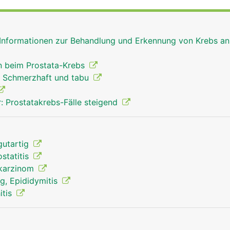
 die Mitte der Prostata. Hier tritt beim Samenerguss (Ejaku
e Samenflüssigkeit in die Harnröhre über. Sie enthält versc
fruchtung der weiblichen Eizelle benötigt werden. Mit zun
 Informationen zur Behandlung und Erkennung von Krebs an
ie Prostata.
 beim Prostata-Krebs
: Schmerzhaft und tabu
: Prostatakrebs-Fälle steigend
gutartig
statitis
akarzinom
, Epididymitis
itis