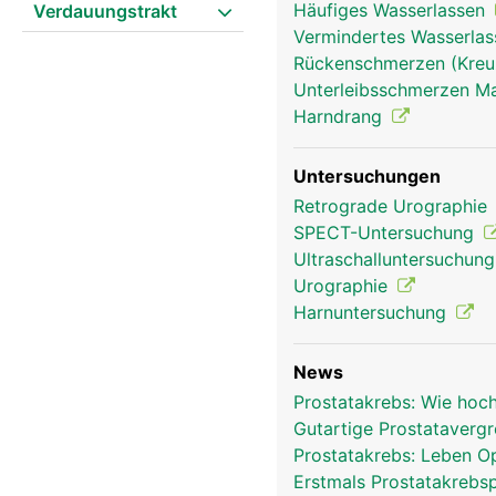
Häufiges Wasserlassen
Verdauungstrakt
Vermindertes Wasserlass
Rückenschmerzen (Kre
Prostata Mann
Unterleibsschmerzen 
Harndrang
Untersuchungen
Retrograde Urographie
SPECT-Untersuchung
Ultraschalluntersuchun
Urographie
Harnuntersuchung
News
Prostatakrebs: Wie hoc
Gutartige Prostatavergr
Prostatakrebs: Leben O
Erstmals Prostatakrebsp