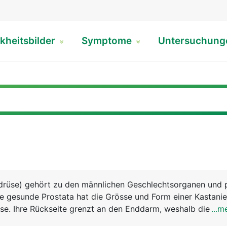
kheitsbilder
Symptome
Untersuchun
rdrüse) gehört zu den männlichen Geschlechtsorganen und 
ie gesunde Prostata hat die Grösse und Form einer Kastanie
ase. Ihre Rückseite grenzt an den Enddarm, weshalb die Pro
...m
us ertastet werden kann. Die von der Harnblase abgehend