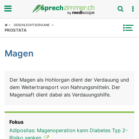
Fokus
GESCHLECHTSORGANE
PROSTATA
Krankheitsbilder
Magen
Symptome
Untersuchungen
Der Magen als Hohlorgan dient der Verdauung und
News
dem Weitertransport von Nahrungsmitteln. Der
Magensaft dient dabei als Verdauungshilfe.
Ratgeber
Rubriken
Fokus
Adipositas: Magenoperation kann Diabetes Typ 2-
Risiko senken