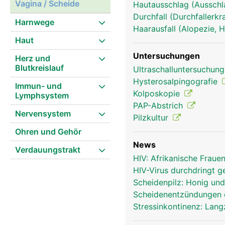
Vagina / Scheide
Hautausschlag (Ausschl
Durchfall (Durchfallerk
Harnwege
Haarausfall (Alopezie, 
Haut
Untersuchungen
Herz und
Blutkreislauf
Ultraschalluntersuchun
Hysterosalpingografie
Immun- und
Kolposkopie
Lymphsystem
PAP-Abstrich
Nervensystem
Pilzkultur
Ohren und Gehör
News
Verdauungstrakt
HIV: Afrikanische Fraue
HIV-Virus durchdringt
Scheidenpilz: Honig und
Scheidenentzündungen 
Stressinkontinenz: Lang