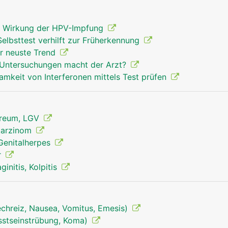
gt Wirkung der HPV-Impfung
elbsttest verhilft zur Früherkennung
r neuste Trend
 Untersuchungen macht der Arzt?
samkeit von Interferonen mittels Test prüfen
reum, LGV
lkarzinom
 Genitalherpes
r
initis, Kolpitis
echreiz, Nausea, Vomitus, Emesis)
sstseinstrübung, Koma)