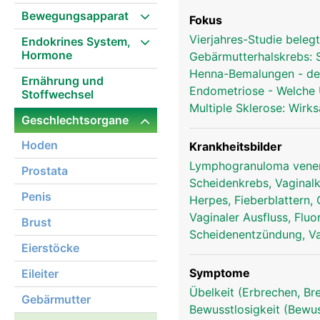
Bewegungsapparat
Fokus
Vierjahres-Studie bele
Endokrines System,
Hormone
Gebärmutterhalskrebs: S
Henna-Bemalungen - de
Ernährung und
Endometriose - Welche
Stoffwechsel
Multiple Sklerose: Wirk
Geschlechtsorgane
Hoden
Krankheitsbilder
Lymphogranuloma vene
Prostata
Scheidenkrebs, Vagina
Penis
Herpes, Fieberblattern,
Vaginaler Ausfluss, Fluo
Brust
Scheidenentzündung, Vag
Eierstöcke
Symptome
Eileiter
Übelkeit (Erbrechen, Br
Gebärmutter
Bewusstlosigkeit (Bewu