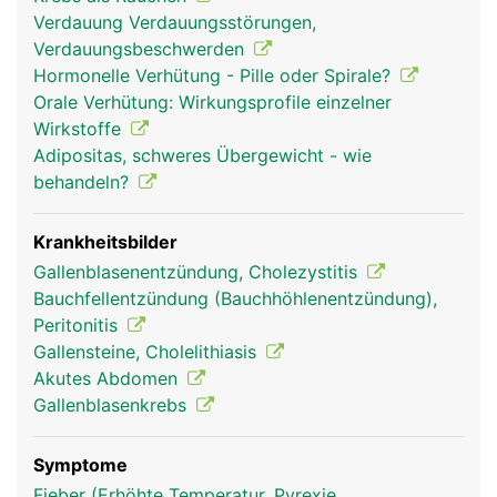
Dünndarm zu. Ein Teil davon zweigt in die
Verdauung Verdauungsstörungen,
Gallenblase ab und wird dort im eingedickten
Verdauungsbeschwerden
Zustand zwischengespeichert. Sobald Nahrung
Hormonelle Verhütung - Pille oder Spirale?
aus dem Magen in den Dünndarm übertritt, zieht
Orale Verhütung: Wirkungsprofile einzelner
sich die Gallenblase zusammen und gibt die Galle
Wirkstoffe
frei. Da die Galle auch direkt von der Leber in den
Adipositas, schweres Übergewicht - wie
Dünndarm fliessen kann, ist die Gallenblase kein
behandeln?
lebensnotwendiges Organ und kann, falls
notwendig, entfernt werden.
Krankheitsbilder
Gallenblasenentzündung, Cholezystitis
Bauchfellentzündung (Bauchhöhlenentzündung),
Peritonitis
Gallensteine, Cholelithiasis
Akutes Abdomen
Gallenblasenkrebs
Symptome
gallenblase frau
gallenblase mann
Fieber (Erhöhte Temperatur, Pyrexie,