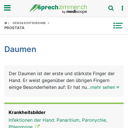
Fokus
GESCHLECHTSORGANE
PROSTATA
Krankheitsbilder
Daumen
Symptome
Untersuchungen
Der Daumen ist der erste und stärkste Finger der
News
Hand. Er weist gegenüber den übrigen Fingern
einige Besonderheiten auf: Er hat nur 2
...mehr sehen
Ratgeber
Fingerknochen (die restlichen Finger haben 3) und
damit nur ein Grund- und Endglied, er besitzt als
Rubriken
einziger Finger einen starken Muskel - den
Krankheitsbilder
Daumenballen - und er ist beweglicher und kann
Infektionen der Hand: Panaritium, Paronychie,
den anderen Fingern gegenübergestellt werden,
Phlegmone