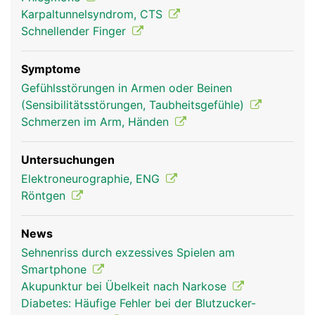
was die Greiffunktion der Hand ermöglicht.
Karpaltunnelsyndrom, CTS
Schnellender Finger
Symptome
Gefühlsstörungen in Armen oder Beinen
(Sensibilitätsstörungen, Taubheitsgefühle)
Schmerzen im Arm, Händen
Untersuchungen
Daumen Frau
Mann
Elektroneurographie, ENG
Röntgen
News
Sehnenriss durch exzessives Spielen am
Smartphone
Akupunktur bei Übelkeit nach Narkose
Diabetes: Häufige Fehler bei der Blutzucker-