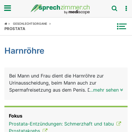
Fokus
GESCHLECHTSORGANE
PROSTATA
Krankheitsbilder
Harnröhre
Symptome
Untersuchungen
Bei Mann und Frau dient die Harnröhre zur
News
Urinausscheidung, beim Mann auch zur
Spermafreisetzung aus dem Penis. Die kürzere
...mehr sehen
Ratgeber
Harnröhre der Frau birgt ein höheres
Infektionsrisiko.
Rubriken
Fokus
Prostata-Entzündungen: Schmerzhaft und tabu
Prostatakrebs