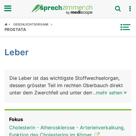
Fokus
GESCHLECHTSORGANE
PROSTATA
Krankheitsbilder
Leber
Symptome
Untersuchungen
Die Leber ist das wichtigste Stoffwechselorgan,
News
dessen grösster Teil im rechten Oberbauch direkt
unter dem Zwerchfell und unter dem rechten
...mehr sehen
Ratgeber
Rippenbogen liegt. Sie besteht aus einem grossen
rechten Lappen und einem kleineren linken Lappen
Rubriken
und besteht aus Milliarden von Leberzellen
Fokus
(Hepatozyten). Die Leber erfüllt viele
Cholesterin - Atherosklerose - Arterienverkalkung,
lebenswichtige Aufgaben: Sie ist gleichzeitig
Funktion des Cholesterins im Körper