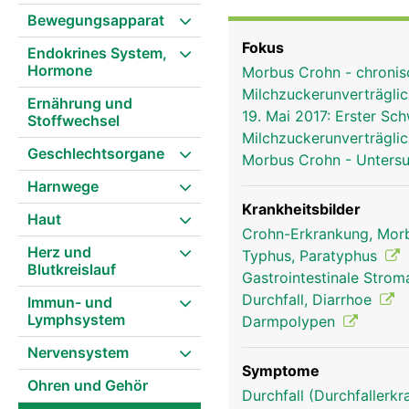
Bewegungsapparat
Fokus
Endokrines System,
Hormone
Morbus Crohn - chroni
Milchzuckerunverträglic
Ernährung und
19. Mai 2017: Erster S
Stoffwechsel
Milchzuckerunverträglic
Geschlechtsorgane
Morbus Crohn - Unters
Harnwege
Krankheitsbilder
Haut
Crohn-Erkrankung, Mor
Herz und
Typhus, Paratyphus
Blutkreislauf
Gastrointestinale Stro
Durchfall, Diarrhoe
Immun- und
Lymphsystem
Darmpolypen
Nervensystem
Symptome
Ohren und Gehör
Durchfall (Durchfallerk