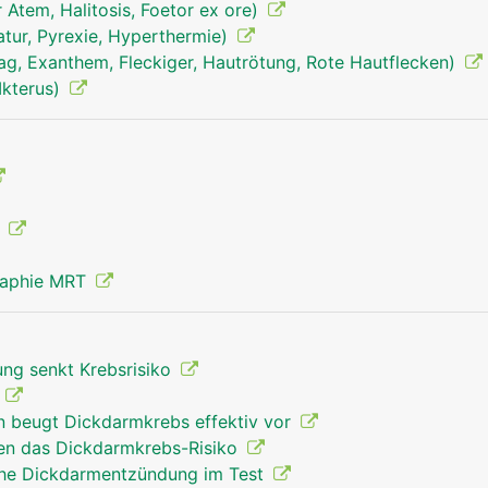
Atem, Halitosis, Foetor ex ore)
tur, Pyrexie, Hyperthermie)
ag, Exanthem, Fleckiger, Hautrötung, Rote Hautflecken)
Ikterus)
g
raphie MRT
ng senkt Krebsrisiko
s
in beugt Dickdarmkrebs effektiv vor
en das Dickdarmkrebs-Risiko
che Dickdarmentzündung im Test