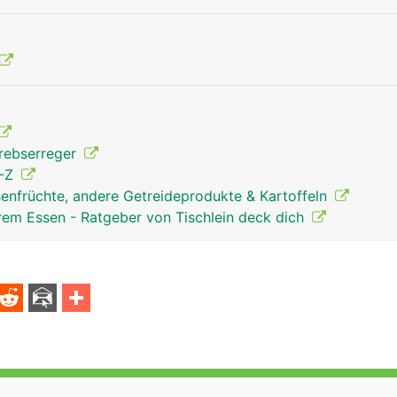
krebserreger
A-Z
senfrüchte, andere Getreideprodukte & Kartoffeln
rem Essen - Ratgeber von Tischlein deck dich