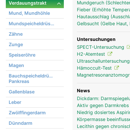
Mundgeruch (Schlechter 
Verdauungstrakt
Fieber (Erhöhte Tempera
Mund, Mundhöhle
Hautausschlag (Ausschl
Mundspeicheldrüsen
Gelbsucht (Gelbe Haut, 
Zähne
Untersuchungen
Zunge
SPECT-Untersuchung
H2-Atemtest
Speiseröhre
Ultraschalluntersuchun
Magen
Hämoccult-Test
Magnetresonanztomog
Bauchspeicheldrüse,
Pankreas
News
Gallenblase
Dickdarm: Darmspiegelu
Leber
Aktiv gegen Darmkreb
Niedrig dosiertes Aspir
Zwölffingerdarm
Körpermasse beeinfluss
Dünndarm
Lecithin gegen chronis