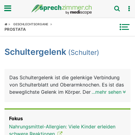
Fokus
GESCHLECHTSORGANE
PROSTATA
Krankheitsbilder
Schultergelenk
(Schulter)
Symptome
Untersuchungen
Das Schultergelenk ist die gelenkige Verbindung
News
von Schulterblatt und Oberarmknochen. Es ist das
beweglichste Gelenk im Körper. Der besonders
...mehr sehen
Ratgeber
grosse Bewegungsumfang des Armes wird durch
ein spezielles Kugelgelenk erreicht, bei dem sich
Rubriken
der kugelförmige Kopf des Oberarmknochens in
Fokus
der flachen Gelenkpfanne des Schulterblattes
Nahrungsmittel-Allergien: Viele Kinder erleiden
bewegt. Damit die Knochen nicht aufeinander
schwere Reaktionen