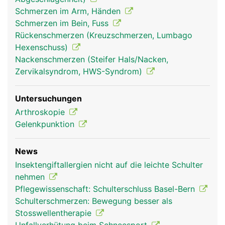
Schmerzen im Arm, Händen
Schultergelenk
Schultergelenk
Schmerzen im Bein, Fuss
Frau
Mann
Rückenschmerzen (Kreuzschmerzen, Lumbago
Hexenschuss)
Nackenschmerzen (Steifer Hals/Nacken,
Zervikalsyndrom, HWS-Syndrom)
Untersuchungen
Arthroskopie
Gelenkpunktion
News
Insektengiftallergien nicht auf die leichte Schulter
nehmen
Pflegewissenschaft: Schulterschluss Basel-Bern
Schulterschmerzen: Bewegung besser als
Stosswellentherapie