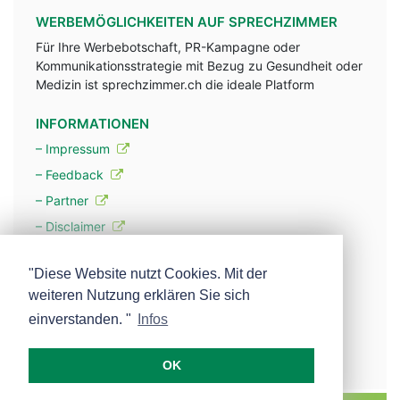
WERBEMÖGLICHKEITEN AUF SPRECHZIMMER
Für Ihre Werbebotschaft, PR-Kampagne oder
Kommunikationsstrategie mit Bezug zu Gesundheit oder
Medizin ist sprechzimmer.ch die ideale Platform
INFORMATIONEN
– Impressum
– Feedback
– Partner
– Disclaimer
– Datenschutzerklärung / Privacy Policy
"Diese Website nutzt Cookies. Mit der
weiteren Nutzung erklären Sie sich
– Werbung
einverstanden. "
Infos
– Mehr über unsere Experten
OK