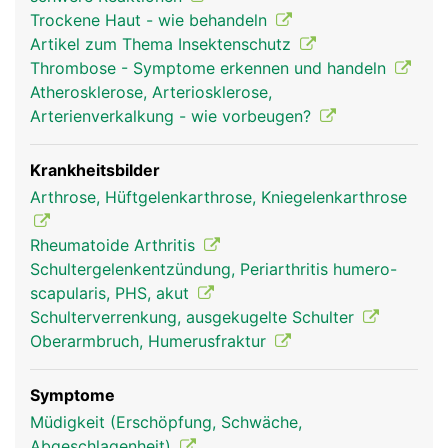
reiben, sind sie mit Gelenkknorpel bezogen und in
Trockene Haut - wie behandeln
Gelenkschmiere eingebettet. Um das sehr
Artikel zum Thema Insektenschutz
bewegliche Schultergelenk stabil zu halten, wird
Thrombose - Symptome erkennen und handeln
es von einer komplexen Struktur aus
Atherosklerose, Arteriosklerose,
Gelenkkapsel, Schleimbeuteln, Bändern sowie vier
Arterienverkalkung - wie vorbeugen?
kleinere Muskeln und deren Sehnen (sogenannte
Rotatorenmanschette) und dem grossen
Schultermuskel (Deltoideus) umgeben. Die
Krankheitsbilder
Bewegung des Armes wird durch das
Arthrose, Hüftgelenkarthrose, Kniegelenkarthrose
Zusammenspiel von Gelenk, Bändern und Muskeln
ermöglicht.
Rheumatoide Arthritis
Schultergelenkentzündung, Periarthritis humero-
scapularis, PHS, akut
Schulterverrenkung, ausgekugelte Schulter
Oberarmbruch, Humerusfraktur
Symptome
Müdigkeit (Erschöpfung, Schwäche,
Abgeschlagenheit)