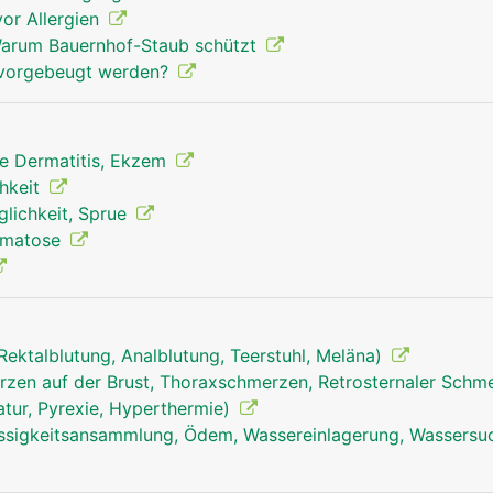
or Allergien
Warum Bauernhof-Staub schützt
n vorgebeugt werden?
he Dermatitis, Ekzem
chkeit
glichkeit, Sprue
ermatose
, Rektalblutung, Analblutung, Teerstuhl, Meläna)
zen auf der Brust, Thoraxschmerzen, Retrosternaler Schm
tur, Pyrexie, Hyperthermie)
ssigkeitsansammlung, Ödem, Wassereinlagerung, Wassersu