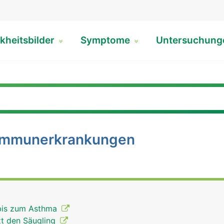
kheitsbilder
Symptome
Untersuchun
 Immunerkrankungen
 bis zum Asthma
tzt den Säugling