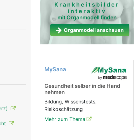
Krankheitsbilder
interaktiv
mit Organmodell finden
Organmodell anschauen
MySana
Gesundheit selber in die Hand
nehmen
Bildung, Wissenstests,
erz)
Risikoschätzung
Mehr zum Thema
cht