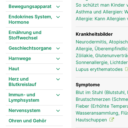
So schützt man Kinder v
Bewegungsapparat
Asthma und Allergien: 
Endokrines System,
Allergie: Kann Allergie
Hormone
Ernährung und
Krankheitsbilder
Stoffwechsel
Neurodermitis, Atopisc
Geschlechtsorgane
Allergie, Überempfindli
Zöliakie, Glutenunverträ
Harnwege
Sonnenallergie, Lichtd
Haut
Lupus erythematodes
Herz und
Blutkreislauf
Symptome
Blut im Stuhl (Blutstuhl
Immun- und
Brustschmerzen (Schmer
Lymphsystem
Fieber (Erhöhte Tempera
Nervensystem
Wasseransammlung, Flü
Hautschuppen
Ohren und Gehör