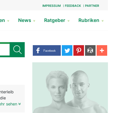
IMPRESSUM
FEEDBACK
PARTNER
gen
News
Ratgeber
Rubriken
Share buttons
Facebook
terleib
die
st sehr
ehr sehen
lase etwas