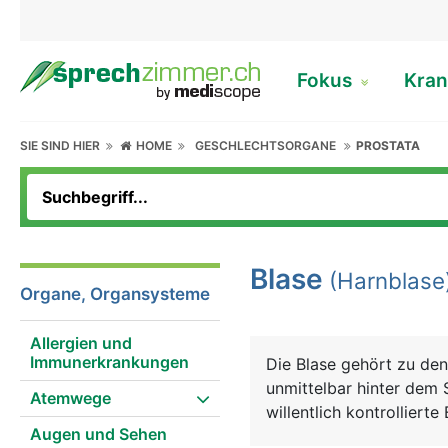
Fokus
Kran
SIE SIND HIER
HOME
GESCHLECHTSORGANE
PROSTATA
Blase
(Harnblase
Organe, Organsysteme
Allergien und
Immunerkrankungen
Die Blase gehört zu den
unmittelbar hinter dem 
Atemwege
willentlich kontrolliert
Augen und Sehen
dehnbar und kann bis zu