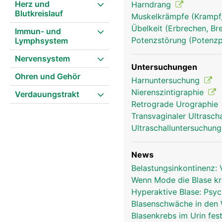
Herz und
Harndrang
Blutkreislauf
Muskelkrämpfe (Kramp
Übelkeit (Erbrechen, Br
Immun- und
Potenzstörung (Potenzp
Lymphsystem
Nervensystem
Untersuchungen
Ohren und Gehör
Harnuntersuchung
Nierenszintigraphie
Verdauungstrakt
Retrograde Urographie
Transvaginaler Ultrasch
Ultraschalluntersuchun
News
Belastungsinkontinenz: 
Wenn Mode die Blase k
Hyperaktive Blase: Psyc
Blasenschwäche in den
Blasenkrebs im Urin fes