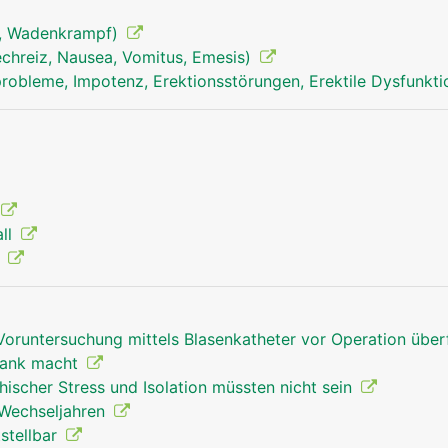
f, Wadenkrampf)
echreiz, Nausea, Vomitus, Emesis)
robleme, Impotenz, Erektionsstörungen, Erektile Dysfunkt
all
g
Voruntersuchung mittels Blasenkatheter vor Operation über
rank macht
hischer Stress und Isolation müssten nicht sein
 Wechseljahren
tstellbar