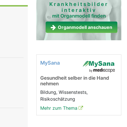
r
Krankheitsbilder
interaktiv
se etwa
mit Organmodell finden
reguliert,
nicht
Organmodell anschauen
r bewusst
verhindert,
MySana
Gesundheit selber in die Hand
nehmen
Bildung, Wissenstests,
Risikoschätzung
Mehr zum Thema