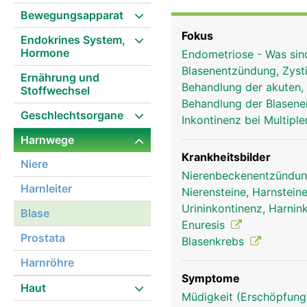
kleiner, da sie sich im 
Bewegungsapparat
bestimmten Füllmenge w
Fokus
Endokrines System,
halb gefüllt ist. Der Ha
Hormone
Endometriose - Was sin
den inneren und den äus
Blasenentzündung, Zysti
willentlich beeinflussba
Ernährung und
Behandlung der akuten,
Stoffwechsel
entspannt, kann der Harn
Behandlung der Blasen
dass vor der gewollten 
Geschlechtsorgane
Inkontinenz bei Multipl
Harnwege
Krankheitsbilder
Niere
Nierenbeckenentzündung
Harnleiter
Nierensteine, Harnsteine
Urininkontinenz, Harnin
Blase
Enuresis
Prostata
Blasenkrebs
Harnröhre
Symptome
Haut
Müdigkeit (Erschöpfung