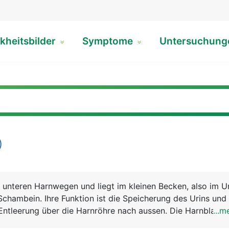
kheitsbilder
Symptome
Untersuchun
)
 unteren Harnwegen und liegt im kleinen Becken, also im Un
Schambein. Ihre Funktion ist die Speicherung des Urins und 
e Entleerung über die Harnröhre nach aussen. Die Harnblase i
...m
 einen halben Liter Urin sammeln. Bei Frauen ist die Harnb