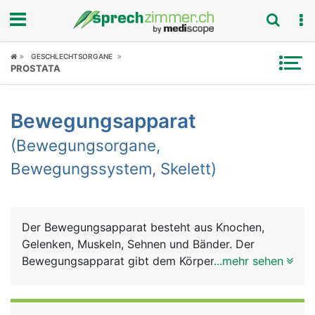
Fokus
GESCHLECHTSORGANE
PROSTATA
Krankheitsbilder
Bewegungsapparat
Symptome
(Bewegungsorgane,
Untersuchungen
Bewegungssystem, Skelett)
News
Ratgeber
Der Bewegungsapparat besteht aus Knochen,
Gelenken, Muskeln, Sehnen und Bänder. Der
Rubriken
Bewegungsapparat gibt dem Körper Halt und
...mehr sehen
Stütze für den aufrechten Gang, dient der
Fortbewegung und der Feinmotorik (Greifen und
Halten). Weitere Aufgaben sind Schutz der inneren