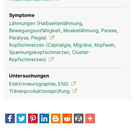
Symptome
Lähmungen (Halbseitenlähmung,
Bewegungsunfähigkeit, Muskellähmung, Parese,
Paralyse, Plegie)
Kopfschmerzen (Cephalgie, Migräne, Kopfweh,
Spannungskopfschmerzen, Cluster-
Facialis Frau
Facialis Mann
Kopfschmerzen)
Untersuchungen
Elektroneurographie, ENG
Tränenproduktionsprüfung