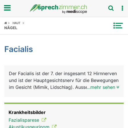
Fokus
HAUT
NÄGEL
Krankheitsbilder
Facialis
Symptome
Untersuchungen
Der Facialis ist der 7. der insgesamt 12 Hirnnerven
News
und ist der Hauptgesichtsnerv für die Bewegungen
im Gesicht (Mimik, Lidschlag). Ausserdem steuert
...mehr sehen
Ratgeber
er die Tränen- und Speichelproduktion und leitet
das Geschmacksempfinden der vorderen zwei
Rubriken
Drittel der Zunge zum Hirn.
Krankheitsbilder
Fazialisparese
Akustikusneurinom