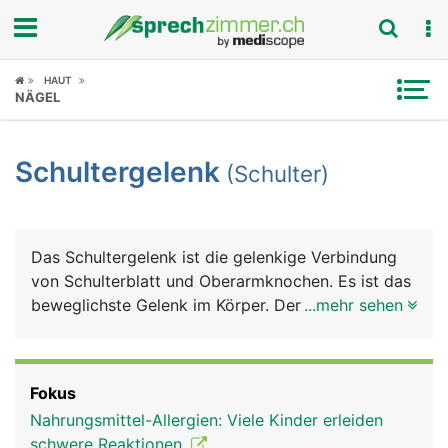
Fokus
HAUT
NÄGEL
Krankheitsbilder
Schultergelenk
(Schulter)
Symptome
Untersuchungen
Das Schultergelenk ist die gelenkige Verbindung
News
von Schulterblatt und Oberarmknochen. Es ist das
beweglichste Gelenk im Körper. Der besonders
...mehr sehen
Ratgeber
grosse Bewegungsumfang des Armes wird durch
ein spezielles Kugelgelenk erreicht, bei dem sich
Rubriken
der kugelförmige Kopf des Oberarmknochens in
Fokus
der flachen Gelenkpfanne des Schulterblattes
Nahrungsmittel-Allergien: Viele Kinder erleiden
bewegt. Damit die Knochen nicht aufeinander
schwere Reaktionen