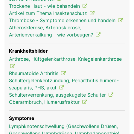
reiben, sind sie mit Gelenkknorpel bezogen und in
Trockene Haut - wie behandeln
Gelenkschmiere eingebettet. Um das sehr
Artikel zum Thema Insektenschutz
bewegliche Schultergelenk stabil zu halten, wird
Thrombose - Symptome erkennen und handeln
es von einer komplexen Struktur aus
Atherosklerose, Arteriosklerose,
Gelenkkapsel, Schleimbeuteln, Bändern sowie vier
Arterienverkalkung - wie vorbeugen?
kleinere Muskeln und deren Sehnen (sogenannte
Rotatorenmanschette) und dem grossen
Schultermuskel (Deltoideus) umgeben. Die
Krankheitsbilder
Bewegung des Armes wird durch das
Arthrose, Hüftgelenkarthrose, Kniegelenkarthrose
Zusammenspiel von Gelenk, Bändern und Muskeln
ermöglicht.
Rheumatoide Arthritis
Schultergelenkentzündung, Periarthritis humero-
scapularis, PHS, akut
Schulterverrenkung, ausgekugelte Schulter
Oberarmbruch, Humerusfraktur
Symptome
Lymphknotenschwellung (Geschwollene Drüsen,
Geschwollene Lymphdrüsen, Lymphadenopathie)