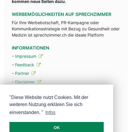
kommen neue Seiten dazu.
WERBEMÖGLICHKEITEN AUF SPRECHZIMMER
Für Ihre Werbebotschaft, PR-Kampagne oder
Kommunikationsstrategie mit Bezug zu Gesundheit oder
Medizin ist sprechzimmer.ch die ideale Platform
INFORMATIONEN
– Impressum
– Feedback
– Partner
– Disclaimer
– Datenschutzerklärung / Privacy Policy
"Diese Website nutzt Cookies. Mit der
weiteren Nutzung erklären Sie sich
– Werbung
einverstanden. "
Infos
– Mehr über unsere Experten
OK