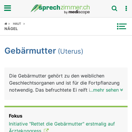
Fokus
HAUT
NÄGEL
Krankheitsbilder
Gebärmutter
(Uterus)
Symptome
Untersuchungen
Die Gebärmutter gehört zu den weiblichen
News
Geschlechtsorganen und ist für die Fortpflanzung
notwendig. Das befruchtete Ei reift in der
...mehr sehen
Ratgeber
Gebärmutter zum Kind heran.
Rubriken
Fokus
Initiative "Rettet die Gebärmutter" erstmalig auf
Ärztekongress