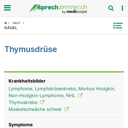
Fokus
HAUT
NÄGEL
Krankheitsbilder
Thymusdrüse
Symptome
Untersuchungen
News
Krankheitsbilder
Lymphome, Lymphdrüsenkrebs, Morbus Hodgkin,
Ratgeber
Non-Hodgkin-Lymphome, NHL
Thymuskrebs
Rubriken
Muskelschwäche schwer
Symptome