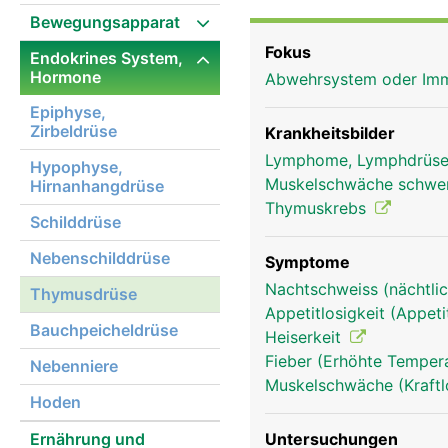
kleiner Geweberest vor.
Bewegungsapparat
körpereigenen Abwehr (
Fokus
Endokrines System,
Abwehrzellen - die T-L
Hormone
Abwehrsystem oder I
und auf ihre Aufgabe v
Lymphknoten und die Mi
Epiphyse,
Zirbeldrüse
anderem das Körperwac
Krankheitsbilder
unterstützen. Schon de
Lymphome, Lymphdrüse
Hypophyse,
"Lebensenergie" steuert
Muskelschwäche schwe
Hirnanhangdrüse
Thymuskrebs
Schilddrüse
Nebenschilddrüse
Symptome
Nachtschweiss (nächtlic
Thymusdrüse
Appetitlosigkeit (Appeti
Bauchpeicheldrüse
Heiserkeit
Fieber (Erhöhte Tempera
Nebenniere
Muskelschwäche (Kraftl
Hoden
Ernährung und
Untersuchungen