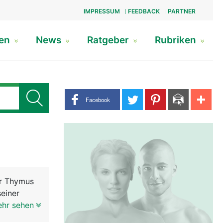
IMPRESSUM
FEEDBACK
PARTNER
gen
News
Ratgeber
Rubriken
Share buttons
Facebook
er Thymus
seiner
 wie eine
ehr sehen
h als