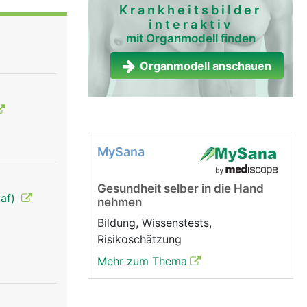
 der
Krankheitsbilder
interaktiv
mit Organmodell finden
produziert
ark, die
Organmodell anschauen
 unter
MySana
Gesundheit selber in die Hand
laf)
nehmen
Bildung, Wissenstests,
Risikoschätzung
Mehr zum Thema