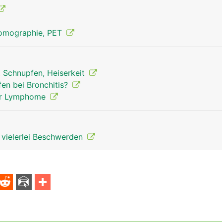
Tomographie, PET
, Schnupfen, Heiserkeit
Thymusdrüse Mann
fen bei Bronchitis?
 der Lymphome
t vielerlei Beschwerden