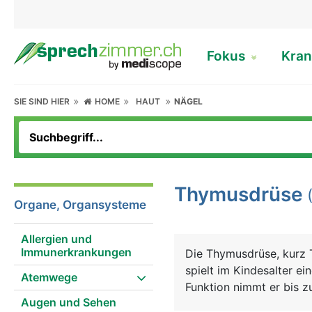
Fokus
Kran
SIE SIND HIER
HOME
HAUT
NÄGEL
Thymusdrüse
Organe, Organsysteme
Allergien und
Immunerkrankungen
Die Thymusdrüse, kurz 
spielt im Kindesalter e
Atemwege
Funktion nimmt er bis z
Augen und Sehen
Kinderfaust), danach ve