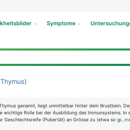
kheitsbilder
Symptome
Untersuchun
(Thymus)
Thymus genannt, liegt unmittelbar hinter dem Brustbein. D
ine wichtige Rolle bei der Ausbildung des Immunsystems. In 
ur Geschlechtsreife (Pubertät) an Grösse zu (etwa so gross
...m
rkümmert er im Laufe des Lebens und liegt im Alter nur noc