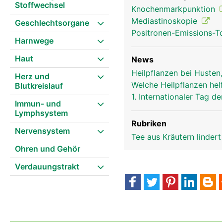
Stoffwechsel
Knochenmarkpunktion
Mediastinoskopie
Geschlechtsorgane
Positronen-Emissions-
Harnwege
Haut
News
Heilpflanzen bei Husten
Herz und
Thymusdrüse Frau
Welche Heilpflanzen hel
Blutkreislauf
1. Internationaler Tag
Immun- und
Lymphsystem
Rubriken
Nervensystem
Tee aus Kräutern linder
Ohren und Gehör
Verdauungstrakt